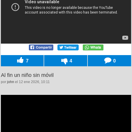
7
4
0
Al fin un niño sin móvil
por
john
el 12 ene 2026, 10:11