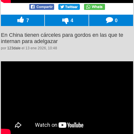
7
4
0
En China tienen cárceles para gordos en las que te
internan para adelgazar
por
123dale
el 13 ene 2026, 10:48