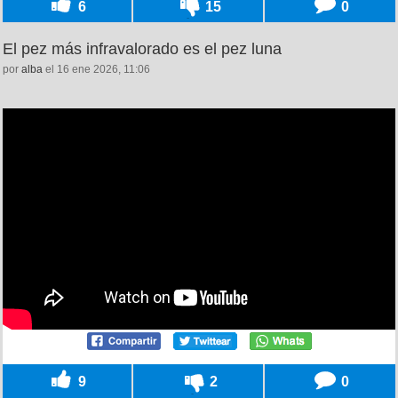
6
15
0
El pez más infravalorado es el pez luna
por
alba
el 16 ene 2026, 11:06
9
2
0