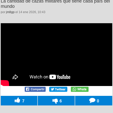
La cantidad de cazas militares que tiene cada país del
mundo
por
jm8gp
el 14 ene 2026, 10:43
7
6
0