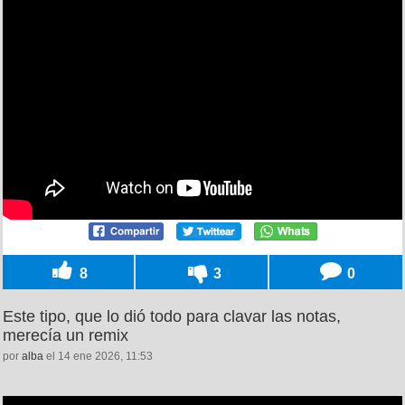
8
3
0
Este tipo, que lo dió todo para clavar las notas,
merecía un remix
por
alba
el 14 ene 2026, 11:53