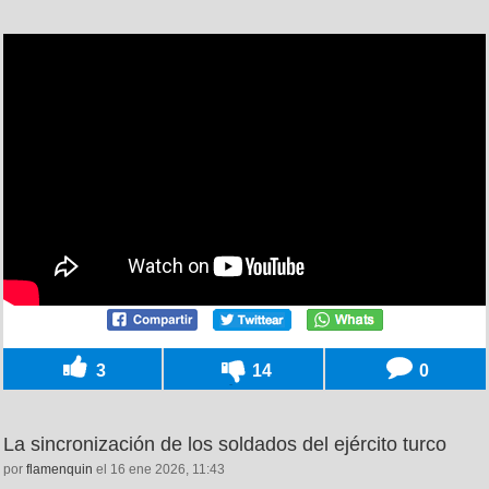
3
14
0
La sincronización de los soldados del ejército turco
por
flamenquin
el 16 ene 2026, 11:43