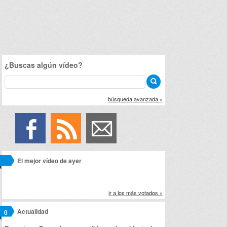
¿Buscas algún vídeo?
búsqueda avanzada »
El mejor vídeo de ayer
ir a los más votados »
Actualidad
0