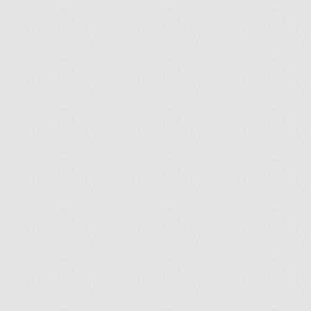
ir
artir
+
lr