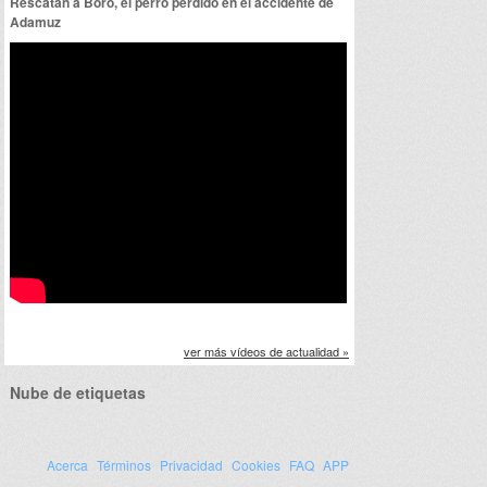
Rescatan a Boro, el perro perdido en el accidente de
Adamuz
ver más vídeos de actualidad »
Nube de etiquetas
Acerca
Términos
Privacidad
Cookies
FAQ
APP