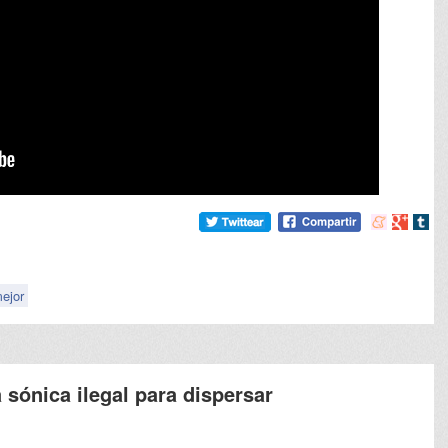
Compartir
Compart
Comp
en
en
en
meneame
Google
tumb
ejor
sónica ilegal para dispersar