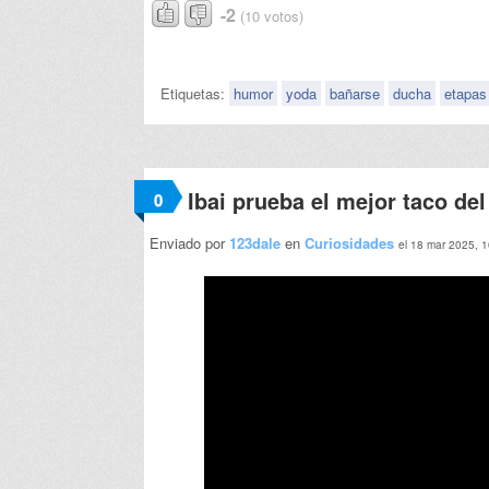
-2
(10 votos)
Etiquetas:
humor
yoda
bañarse
ducha
etapas
Ibai prueba el mejor taco de
0
Enviado por
123dale
en
Curiosidades
el 18 mar 2025, 