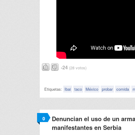
-24
(28 votos)
Etiquetas:
Ibai
taco
México
probar
comida
m
Denuncian el uso de un arma 
0
manifestantes en Serbia