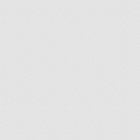
ir
artir
+
lr