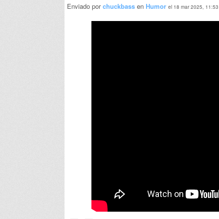
Enviado por
chuckbass
en
Humor
el 18 mar 2025, 11:53