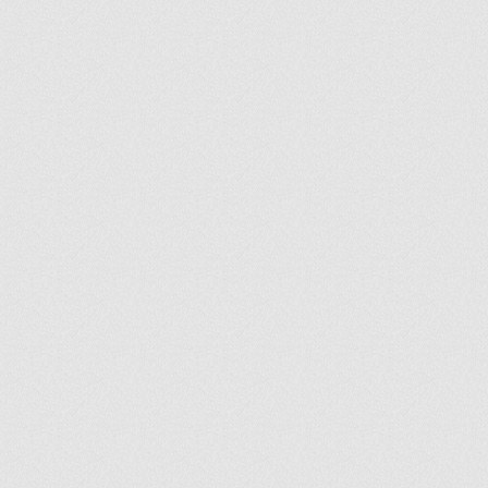
ir
artir
+
lr