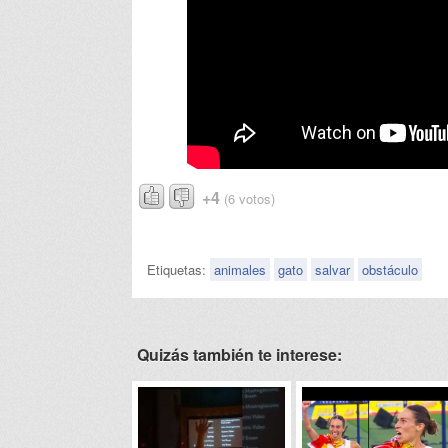
+4
(6 votos)
Etiquetas:
animales
gato
salvar
obstáculo
Quizás también te interese: