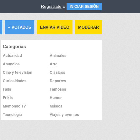
Regístrate
o
INICIAR SESIÓN
+ VOTADOS
ENVIAR VÍDEO
MODERAR
Categorías
Actualidad
Animales
Anuncios
Arte
Cine y televisión
Clásicos
Curiosidades
Deportes
Fails
Famosos
Frikis
Humor
Memondo TV
Música
Tecnología
Viajes y eventos