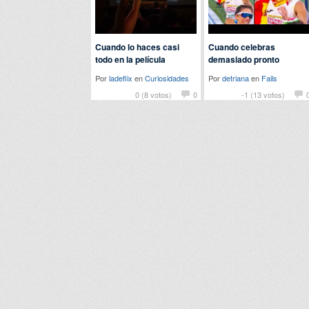
Cuando lo haces casi
Cuando celebras
todo en la película
demasiado pronto
Por
ladeflix
en
Curiosidades
Por
detriana
en
Fails
0 (8 votos)
0
-1 (13 votos)