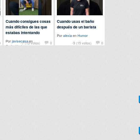
Cuando consigues cosas
Cuando usas el baño
más difíciles de las que
después de un barista
estabas intentando
Por
alexia
en
Humor
Por
javisecasa
en
0
-7 (13 votos)
0
-9 (15 votos)
0
Curiosidades