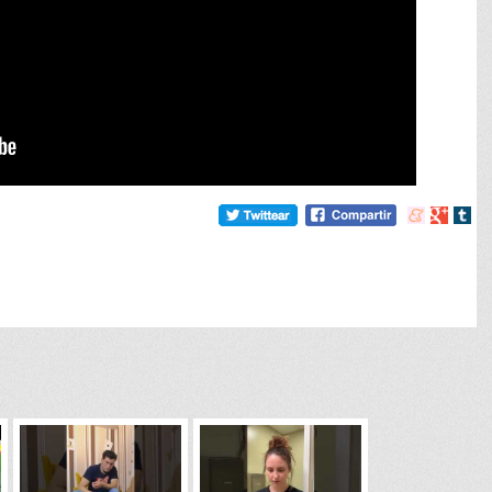
Compartir
Compart
Comp
en
en
en
meneame
Google
tumb