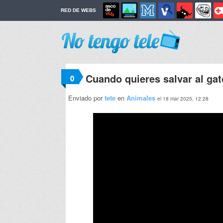
RED DE WEBS
Cuando quieres salvar al gato
0
Enviado por
tete
en
Animales
el 18 mar 2025, 12:28