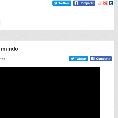
Compartir
Compart
Comp
en
en
en
meneame
Google
tumb
l mundo
10:31