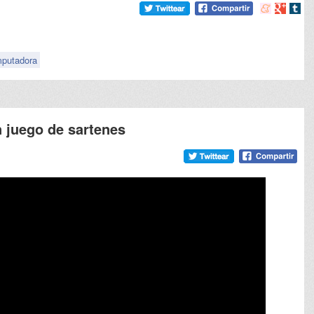
Compartir
Compart
Comp
en
en
en
meneame
Google
tumb
putadora
n juego de sartenes