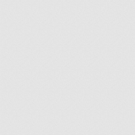
ir
artir
+
lr