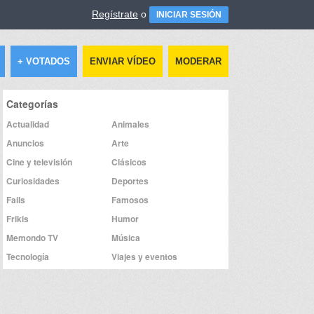
Regístrate
o
INICIAR SESIÓN
+ VOTADOS
ENVIAR VÍDEO
MODERAR
Categorías
Actualidad
Animales
Anuncios
Arte
Cine y televisión
Clásicos
Curiosidades
Deportes
Fails
Famosos
Frikis
Humor
Memondo TV
Música
Tecnología
Viajes y eventos