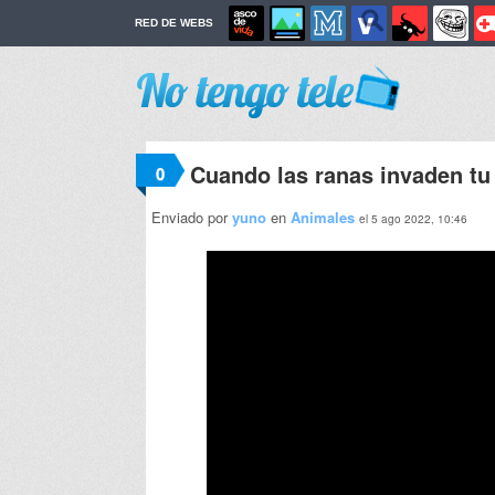
RED DE WEBS
Cuando las ranas invaden tu
0
Enviado por
yuno
en
Animales
el 5 ago 2022, 10:46