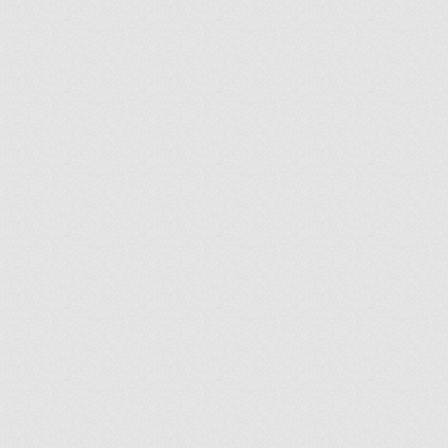
ir
artir
+
lr