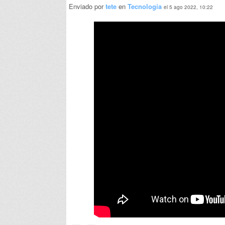
Enviado por
tete
en
Tecnología
el 5 ago 2022, 10:22