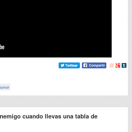
Compartir
Compart
Comp
en
en
en
meneame
Google
tumb
humor
enemigo cuando llevas una tabla de