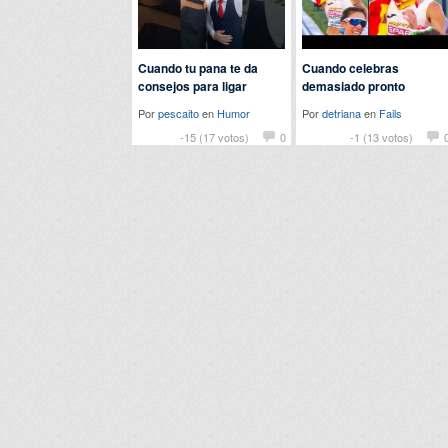
Cuando tu pana te da
Cuando celebras
consejos para ligar
demasiado pronto
Por
pescaito
en
Humor
Por
detriana
en
Fails
-15 (17 votos)
0
-1 (13 votos)