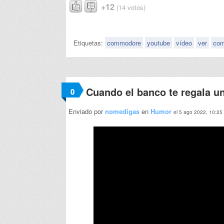
+12
(14 votos)
Etiquetas:
commodore
youtube
vídeo
ver
com
Cuando el banco te regala u
0
Enviado por
nomedigas
en
Humor
el 5 ago 2022, 10:25