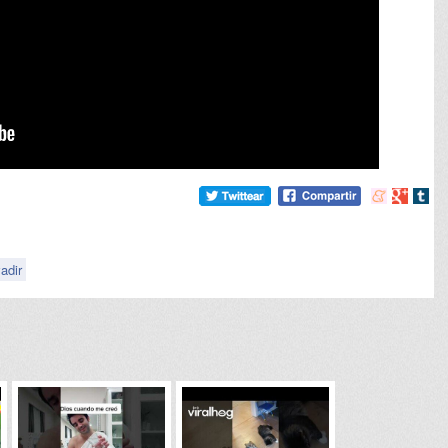
Compartir
Compart
Comp
en
en
en
meneame
Google
tumb
vadir