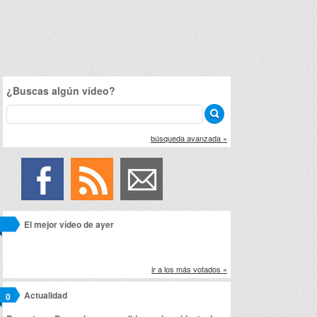
¿Buscas algún vídeo?
búsqueda avanzada »
El mejor vídeo de ayer
ir a los más votados »
Actualidad
0