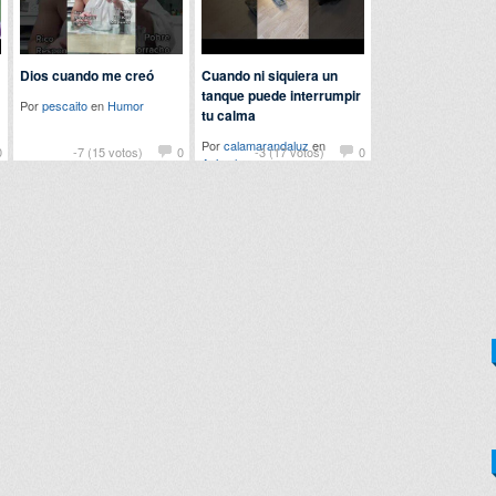
Dios cuando me creó
Cuando ni siquiera un
tanque puede interrumpir
Por
pescaito
en
Humor
tu calma
Por
calamarandaluz
en
0
-7 (15 votos)
0
-3 (17 votos)
0
Animales