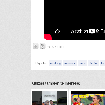
-3
(9 votos)
Etiquetas:
viralhog
animales
ranas
piscina
in
Quizás también te interese: