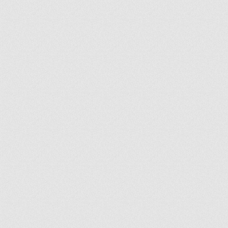
ir
artir
+
lr