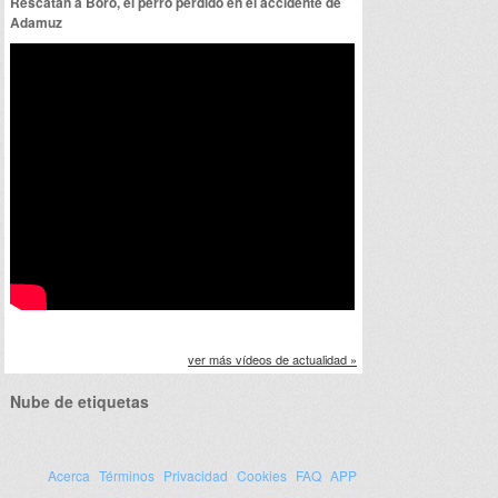
Rescatan a Boro, el perro perdido en el accidente de
Adamuz
ver más vídeos de actualidad »
Nube de etiquetas
Acerca
Términos
Privacidad
Cookies
FAQ
APP