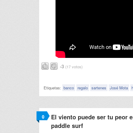
-3
(17 votos)
Etiquetas:
banco
regalo
sartenes
José Mota
El viento puede ser tu peor 
0
paddle surf