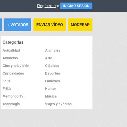
Regístrate
o
INICIAR SESIÓN
+ VOTADOS
ENVIAR VÍDEO
MODERAR
Categorías
Actualidad
Animales
Anuncios
Arte
Cine y televisión
Clásicos
Curiosidades
Deportes
Fails
Famosos
Frikis
Humor
Memondo TV
Música
Tecnología
Viajes y eventos