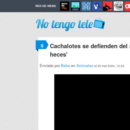
RED DE WEBS
Cachalotes se defienden del 
0
heces'
Enviado por
Baba
en
Animales
el 25 mar 2024, 12:33