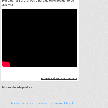
Rescatan a Boro, el perro perdido en el accidente de
Adamuz
ver más vídeos de actualidad »
Nube de etiquetas
Acerca
Términos
Privacidad
Cookies
FAQ
APP