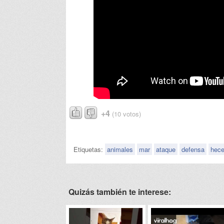
+4
(10 votos)
Etiquetas:
animales
mar
ataque
defensa
hec
Quizás también te interese: