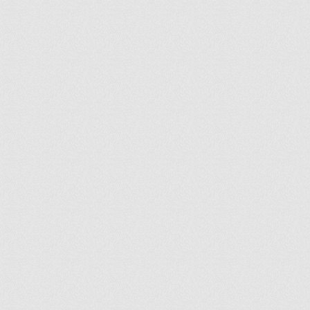
ir
artir
+
lr