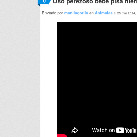
Oso perezoso bebé pisa hier
0
Enviado por
manilagorila
en
Animales
el 25 mar 2024,