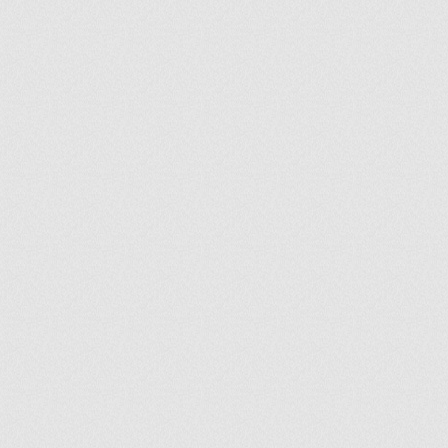
ir
artir
+
lr