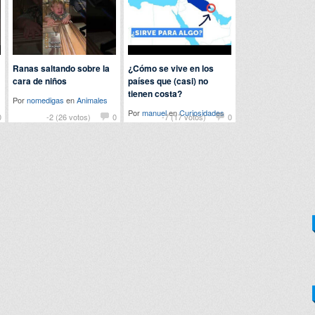
Ranas saltando sobre la
¿Cómo se vive en los
cara de niños
países que (casi) no
tienen costa?
Por
nomedigas
en
Animales
Por
manuel
en
Curiosidades
0
-2 (26 votos)
0
-7 (17 votos)
0