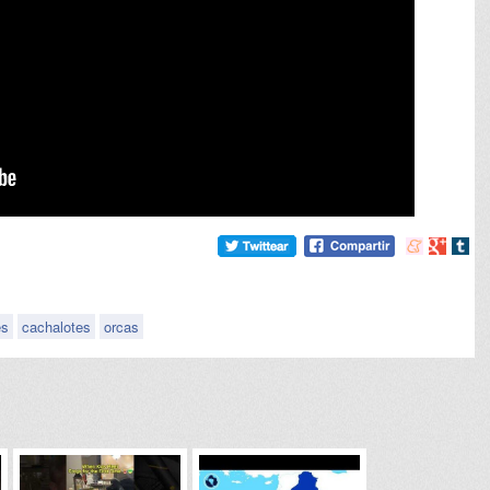
Compartir
Compart
Comp
en
en
en
meneame
Google
tumb
es
cachalotes
orcas