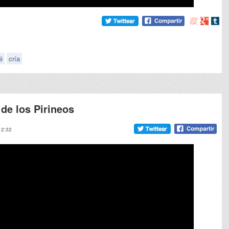
Compartir
Compart
Comp
en
en
en
meneame
Google
tumb
é
cría
 de los Pirineos
12:32