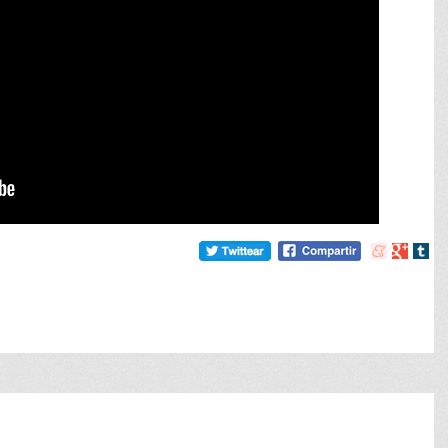
Compartir
Compart
Comp
en
en
en
meneame
Google
tumb