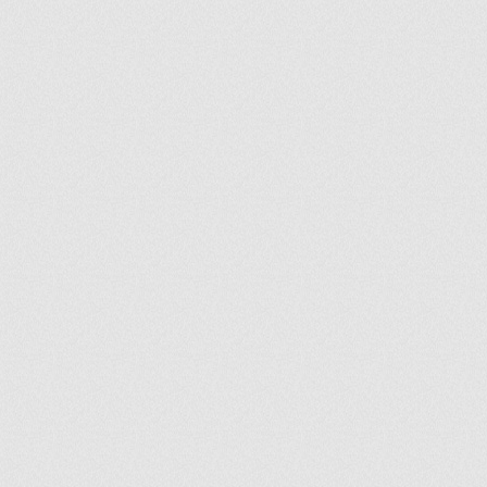
ir
artir
+
lr