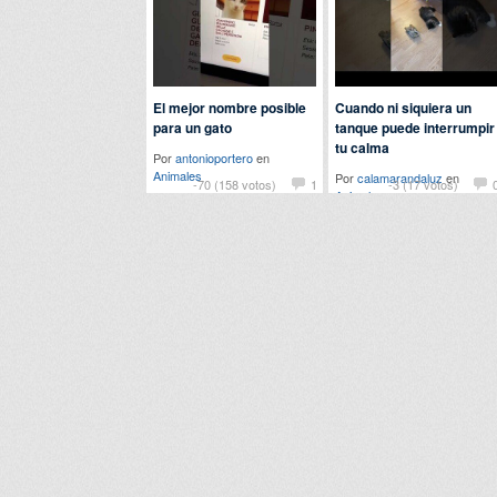
El mejor nombre posible
Cuando ni siquiera un
para un gato
tanque puede interrumpir
tu calma
Por
antonioportero
en
Animales
Por
calamarandaluz
en
-70 (158 votos)
1
-3 (17 votos)
Animales