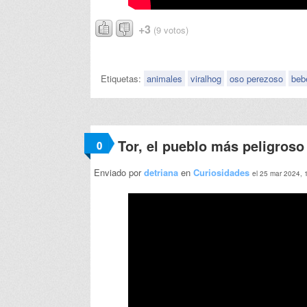
+3
(9 votos)
Etiquetas:
animales
viralhog
oso perezoso
beb
Tor, el pueblo más peligroso
0
Enviado por
detriana
en
Curiosidades
el 25 mar 2024, 