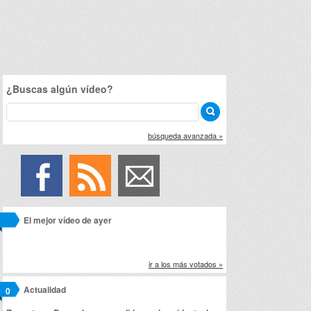
¿Buscas algún vídeo?
búsqueda avanzada »
El mejor vídeo de ayer
ir a los más votados »
Actualidad
0