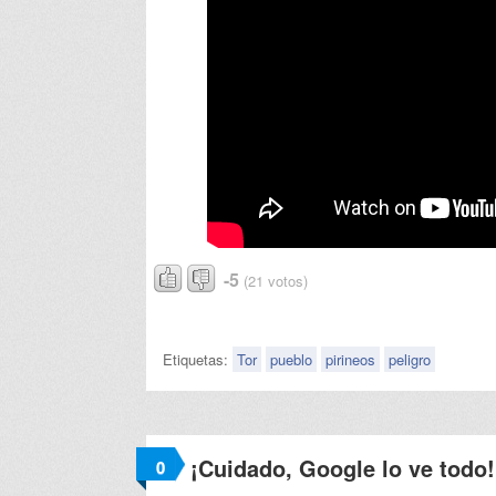
-5
(21 votos)
Etiquetas:
Tor
pueblo
pirineos
peligro
¡Cuidado, Google lo ve todo!
0