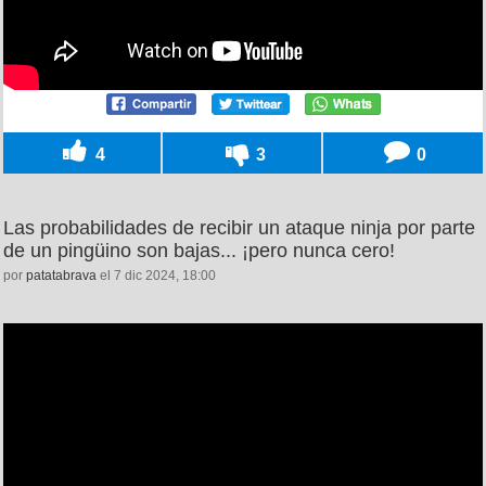
4
3
0
Las probabilidades de recibir un ataque ninja por parte
de un pingüino son bajas... ¡pero nunca cero!
por
patatabrava
el 7 dic 2024, 18:00