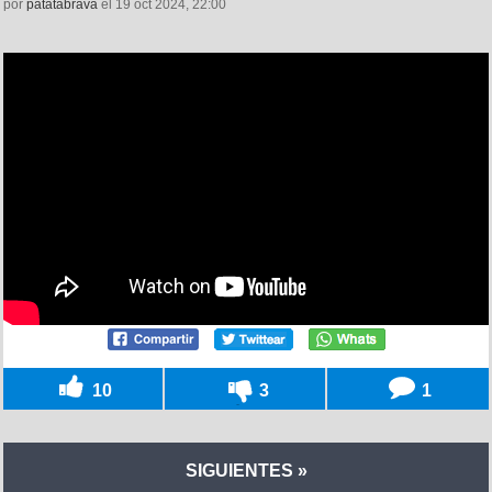
por
patatabrava
el 19 oct 2024, 22:00
10
3
1
SIGUIENTES »