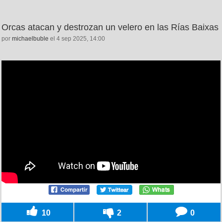
Orcas atacan y destrozan un velero en las Rías Baixas
por
michaelbuble
el 4 sep 2025, 14:00
10
2
0