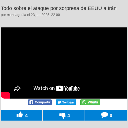
Todo sobre el ataque por sorpresa de EEUU a Irán
por
manilagorila
el 23 jun 2025, 22:00
4
4
0