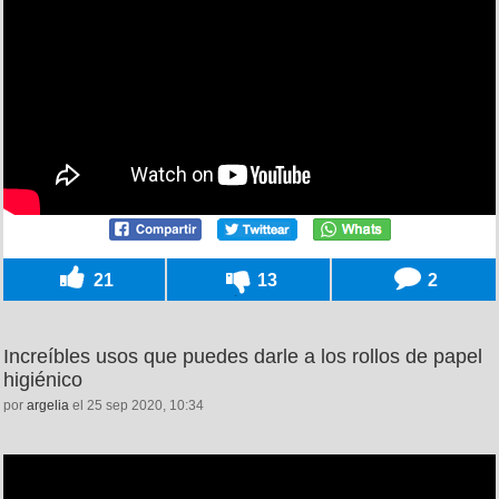
21
13
2
Increíbles usos que puedes darle a los rollos de papel
higiénico
por
argelia
el 25 sep 2020, 10:34