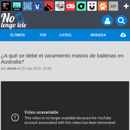
ÚLTIMOS
TOP
CATEG.
MODERA
¿A qué se debe el varamiento masivo de ballenas en
Australia?
por
alexia
el 25 sep 2020, 10:55