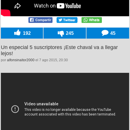
192
245
45
Un especial 5 suscriptores ¡Este chaval va a llegar
lejos!
por
alfonsinaitor2000
el 7 ago 2015, 20:30