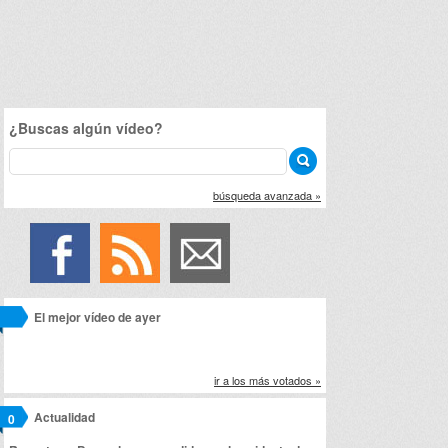
¿Buscas algún vídeo?
búsqueda avanzada »
El mejor vídeo de ayer
ir a los más votados »
Actualidad
0