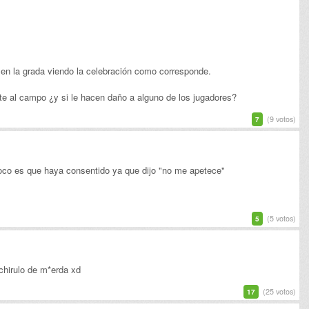
 la grada viendo la celebración como corresponde.
te al campo ¿y si le hacen daño a alguno de los jugadores?
(9 votos)
7
oco es que haya consentido ya que dijo "no me apetece"
(5 votos)
5
chirulo de m*erda xd
(25 votos)
17