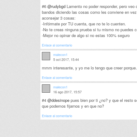
#6
@rudybgd
Lamento no poder responder, pero veo 
bandos diciendo las cosas como les conviene en v
aconsejar 3 cosas:
-Infórmate por TU cuenta, que no te lo cuenten.
-No te creas ninguna prueba si tu mismo no puedes co
-Mejor no opinar de algo si no estas 100% seguro
Enlace al comentario
malecon1
5 oct 2017, 15:44
mmm interesante, y yo me lo tengo que creer porque.
Enlace al comentario
malecon1
16 ago 2017, 15:57
#4
@ddesinope
pues bien por ti ¿no? y que el resto s
que podemos fijarnos y en que no?
Enlace al comentario