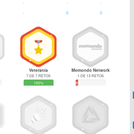
-
-
-
-
0
0
Veteranía
Memondo Network
7 DE 7 RETOS
1 DE 13 RETOS
100%
8%