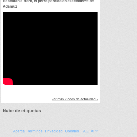
Rescatan a Boro, el perro perdido en el accidente de
Adamuz
ver más vídeos de actualidad »
Nube de etiquetas
Acerca
Términos
Privacidad
Cookies
FAQ
APP