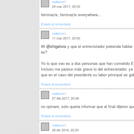
malecon1
24 mar 2017, 00:03
feminazis, feminazis everywhere...
Enlace al comentario
malecon1
11 mar 2017, 20:00
#5
@shigetora
y que el entrevistador pretenda hablar
es?
Yo lo que veo es a dos personas que han cometido EL
Incluso me parece más grave lo del entrevistador, ya
que en el caso del presidente su labor principal es g
Enlace al comentario
malecon1
27 feb 2017, 20:46
no opinare, solo queria informar que al final dijeron 
Enlace al comentario
malecon1
26 dic 2016, 22:20