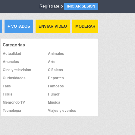
Regístrate
o
INICIAR SESIÓN
+ VOTADOS
ENVIAR VÍDEO
MODERAR
Categorías
Actualidad
Animales
Anuncios
Arte
Cine y televisión
Clásicos
Curiosidades
Deportes
Fails
Famosos
Frikis
Humor
Memondo TV
Música
Tecnología
Viajes y eventos