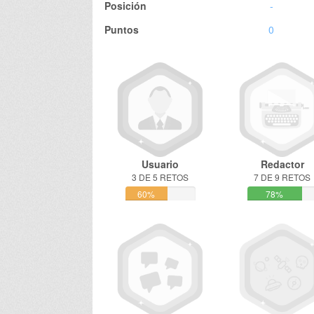
Posición
-
Puntos
0
Usuario
Redactor
3 DE 5 RETOS
7 DE 9 RETOS
60%
78%