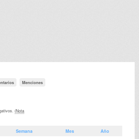
ntarios
Menciones
gativos.
(Nota
Semana
Mes
Año