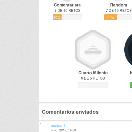
Comentarista
Random
3 DE 10 RETOS
7 DE 16 RETOS
30%
44%
Cuarto Milenio
0 DE 5 RETOS
0%
Comentarios enviados
malecon1
5 oct 2017, 19:38