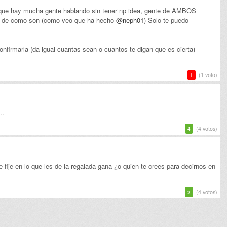
que hay mucha gente hablando sin tener np idea, gente de AMBOS
ez de como son (como veo que ha hecho
@neph01
) Solo te puedo
nfirmarla (da igual cuantas sean o cuantos te digan que es cierta)
(1 voto)
1
..
(4 votos)
4
e fije en lo que les de la regalada gana ¿o quien te crees para decirnos en
(4 votos)
2