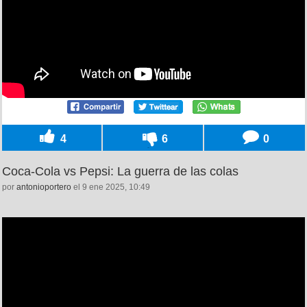
4
6
0
Coca-Cola vs Pepsi: La guerra de las colas
por
antonioportero
el 9 ene 2025, 10:49