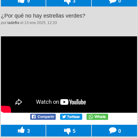
9
3
0
¿Por qué no hay estrellas verdes?
por
ladeflix
el 13 ene 2025, 12:33
3
5
0