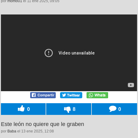
por
momo01
el 11 ene 2025, 09:05
0
8
0
Este león no quiere que le graben
por
Baba
el 13 ene 2025, 12:08