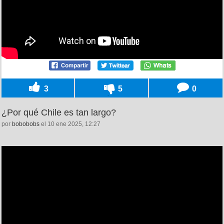
3
5
0
¿Por qué Chile es tan largo?
por
bobobobs
el 10 ene 2025, 12:27