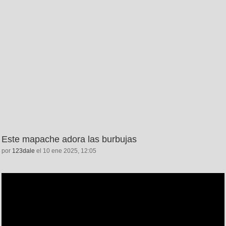
Este mapache adora las burbujas
por
123dale
el 10 ene 2025, 12:05