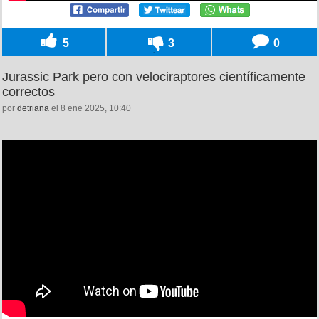
5
3
0
Jurassic Park pero con velociraptores científicamente
correctos
por
detriana
el 8 ene 2025, 10:40