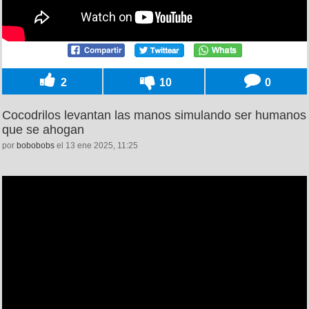
2
10
0
Cocodrilos levantan las manos simulando ser humanos
que se ahogan
por
bobobobs
el 13 ene 2025, 11:25