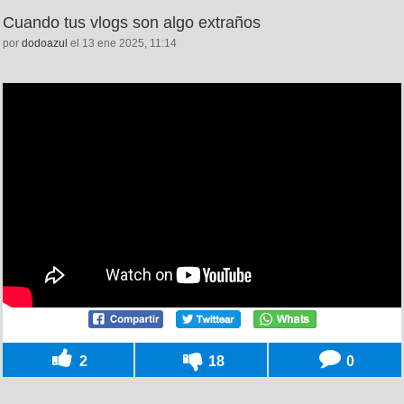
Cuando tus vlogs son algo extraños
por
dodoazul
el 13 ene 2025, 11:14
2
18
0