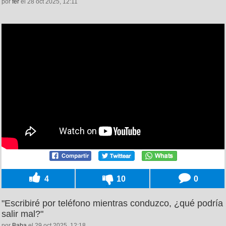
por
fer
el 28 oct 2025, 12:11
4
10
0
"Escribiré por teléfono mientras conduzco, ¿qué podría
salir mal?"
por
Baba
el 29 oct 2025, 12:18