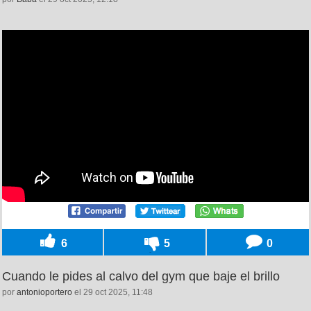
6
5
0
Cuando le pides al calvo del gym que baje el brillo
por
antonioportero
el 29 oct 2025, 11:48