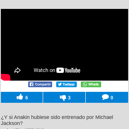
6
3
0
¿Y si Anakin hubiese sido entrenado por Michael
Jackson?