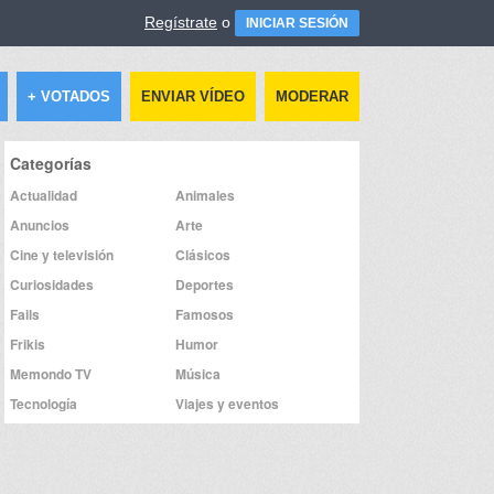
Regístrate
o
INICIAR SESIÓN
+ VOTADOS
ENVIAR VÍDEO
MODERAR
Categorías
Actualidad
Animales
Anuncios
Arte
Cine y televisión
Clásicos
Curiosidades
Deportes
Fails
Famosos
Frikis
Humor
Memondo TV
Música
Tecnología
Viajes y eventos