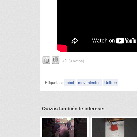
+1
(9 votos)
Etiquetas:
robot
movimientos
Unitree
Quizás también te interese: