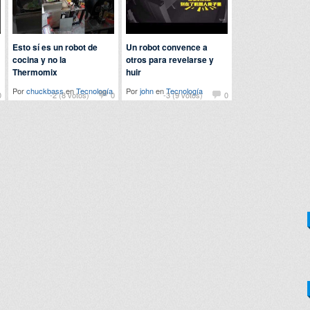
Esto sí es un robot de
Un robot convence a
cocina y no la
otros para revelarse y
Thermomix
huir
Por
chuckbass
en
Tecnología
Por
john
en
Tecnología
0
-2 (8 votos)
0
-3 (9 votos)
0