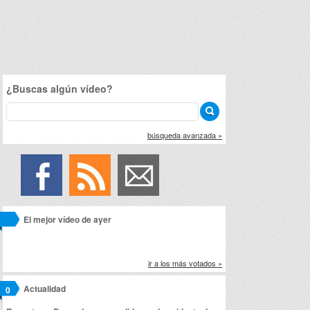
¿Buscas algún vídeo?
búsqueda avanzada »
El mejor vídeo de ayer
ir a los más votados »
Actualidad
0