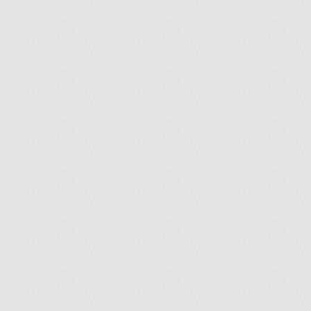
ir
artir
+
lr