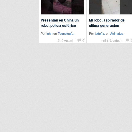
Presentan en China un
Mi robot aspirador de
robot policía esférico
última generación
Por
john
en
Tecnología
Por
ladeflix
en
Animales
-5 (9 votos)
0
+5 (13 votos)