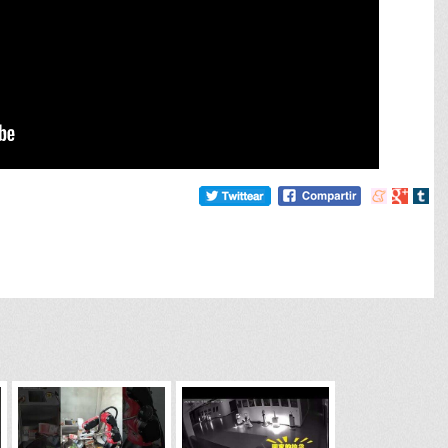
Compartir
Compart
Comp
en
en
en
meneame
Google
tumb