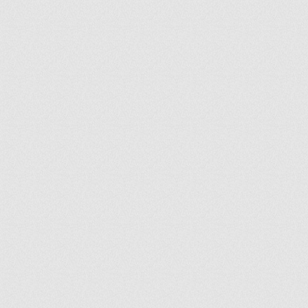
ir
artir
+
lr