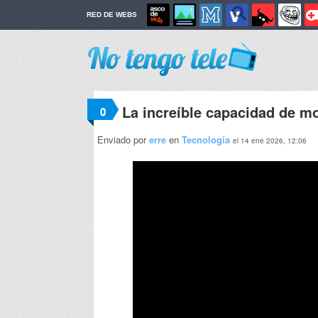
RED DE WEBS
La increíble capacidad de mo
0
Enviado por
erre
en
Tecnología
el 14 ene 2026, 12:06