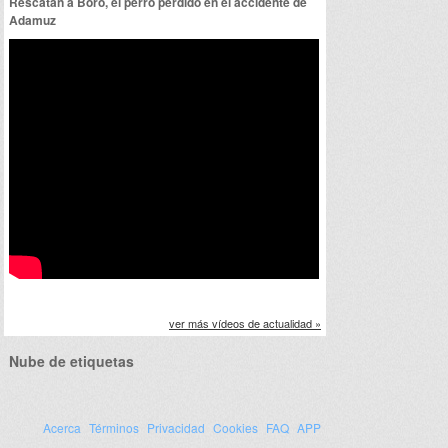
Rescatan a Boro, el perro perdido en el accidente de
Adamuz
ver más vídeos de actualidad »
Nube de etiquetas
Acerca
Términos
Privacidad
Cookies
FAQ
APP