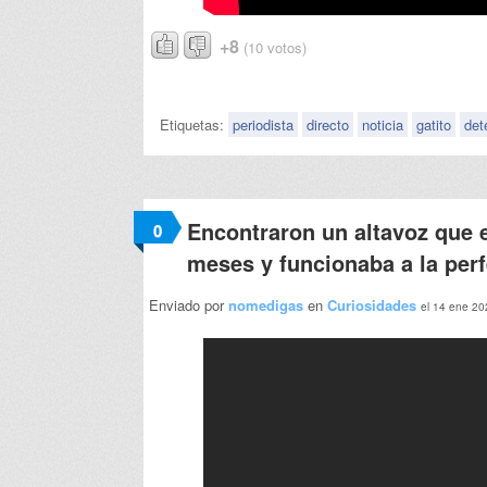
+8
(10 votos)
Etiquetas:
periodista
directo
noticia
gatito
det
Encontraron un altavoz que e
0
meses y funcionaba a la per
Enviado por
nomedigas
en
Curiosidades
el 14 ene 20