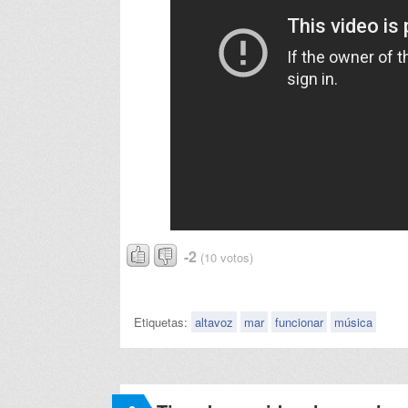
-2
(10 votos)
Etiquetas:
altavoz
mar
funcionar
música