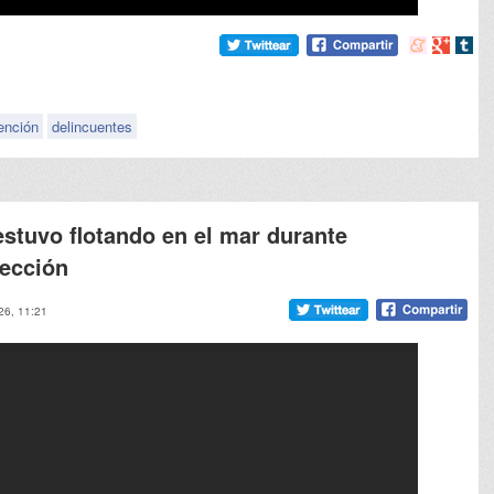
Compartir
Compart
Comp
en
en
en
meneame
Google
tumb
ención
delincuentes
stuvo flotando en el mar durante
fección
26, 11:21