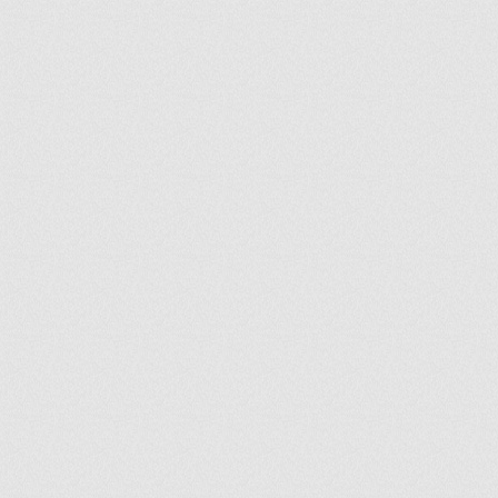
ir
artir
+
lr