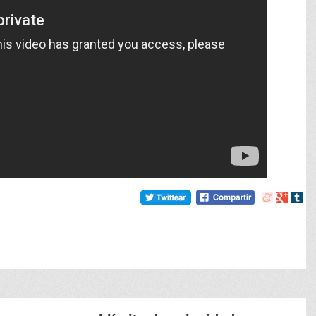
Compartir
Compart
Comp
en
en
en
meneame
Google
tumb