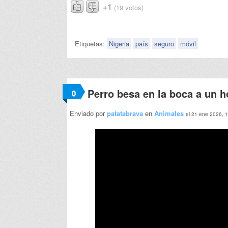
+1
(19 votos)
Etiquetas:
Nigeria
país
seguro
móvil
Perro besa en la boca a un 
0
Enviado por
patatabrava
en
Animales
el 21 ene 2026, 