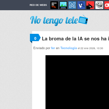
RED DE WEBS
La broma de la IA se nos ha
0
Enviado por
fer
en
Tecnología
el 22 ene 2026, 10:30