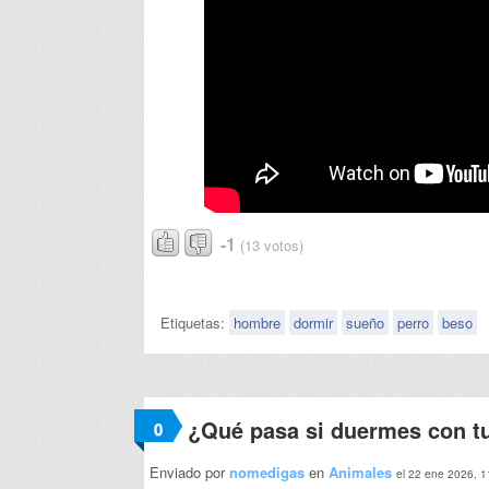
-1
(13 votos)
Etiquetas:
hombre
dormir
sueño
perro
beso
¿Qué pasa si duermes con t
0
Enviado por
nomedigas
en
Animales
el 22 ene 2026, 1