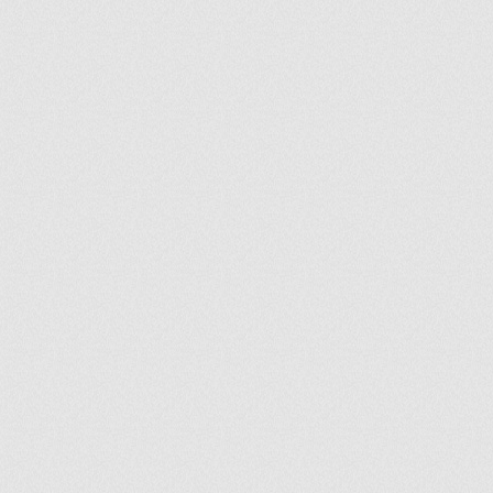
ir
artir
+
lr