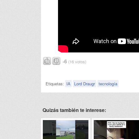
-6
(16 votos)
Etiquetas:
IA
Lord Draugr
tecnología
Quizás también te interese: