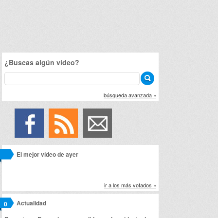
¿Buscas algún vídeo?
búsqueda avanzada »
El mejor vídeo de ayer
ir a los más votados »
Actualidad
0