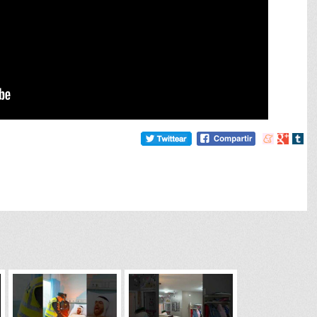
Compartir
Compart
Comp
en
en
en
meneame
Google
tumb