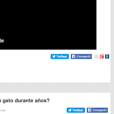
Compartir
Compart
Comp
en
en
en
meneame
Google
tumb
u gato durante años?
1:19