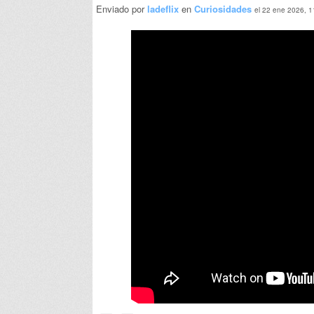
Enviado por
ladeflix
en
Curiosidades
el 22 ene 2026, 1