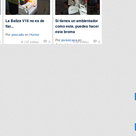
La Baliza V16 no es de
Si tienes un ambientador
fiar...
como este, puedes hacer
esta broma
Por
pescaito
en
Humor
Por
javisecasa
en
0
-6 (12 votos)
0
-3 (9 votos)
0
Curiosidades