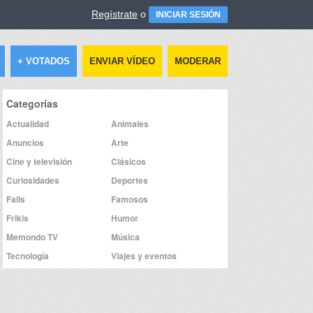
Regístrate
o
INICIAR SESIÓN
+ VOTADOS
ENVIAR VÍDEO
MODERAR
Categorías
Actualidad
Animales
Anuncios
Arte
Cine y televisión
Clásicos
Curiosidades
Deportes
Fails
Famosos
Frikis
Humor
Memondo TV
Música
Tecnología
Viajes y eventos