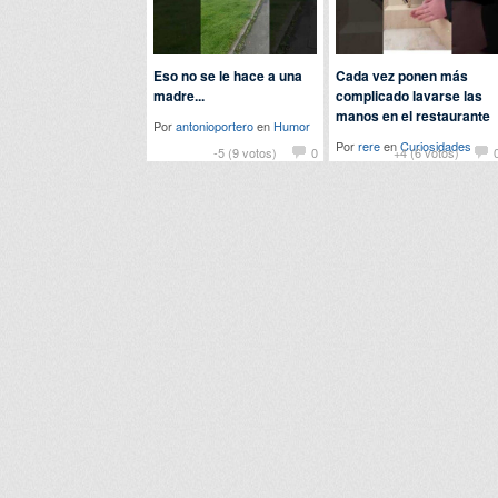
Eso no se le hace a una
Cada vez ponen más
madre...
complicado lavarse las
manos en el restaurante
Por
antonioportero
en
Humor
Por
rere
en
Curiosidades
-5 (9 votos)
0
+4 (6 votos)