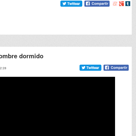
Compartir
Compart
Comp
en
en
en
meneame
Google
tumb
hombre dormido
12:28