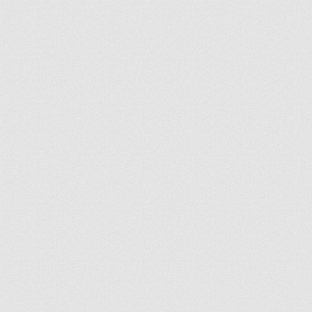
ir
artir
+
lr