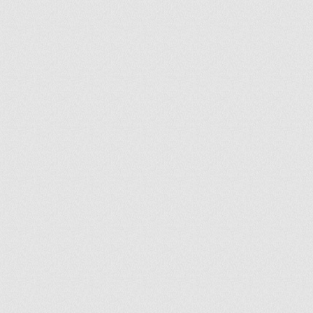
ir
artir
+
lr