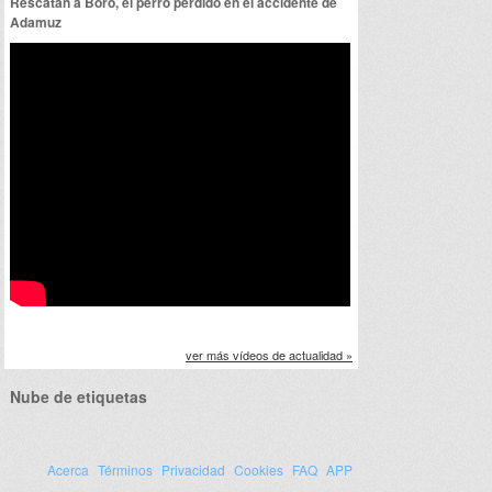
Rescatan a Boro, el perro perdido en el accidente de
Adamuz
ver más vídeos de actualidad »
Nube de etiquetas
Acerca
Términos
Privacidad
Cookies
FAQ
APP