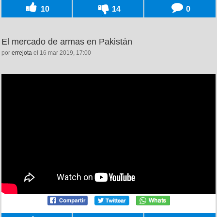
10
14
0
El mercado de armas en Pakistán
por
errejota
el 16 mar 2019, 17:00