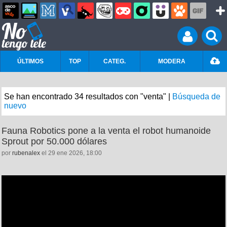
ÚLTIMOS
TOP
CATEG.
MODERA
Se han encontrado 34 resultados con "venta" |
Búsqueda de
nuevo
Fauna Robotics pone a la venta el robot humanoide
Sprout por 50.000 dólares
por
rubenalex
el 29 ene 2026, 18:00