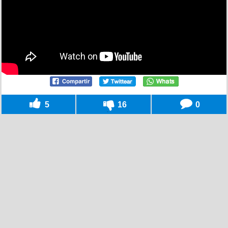
5
16
0