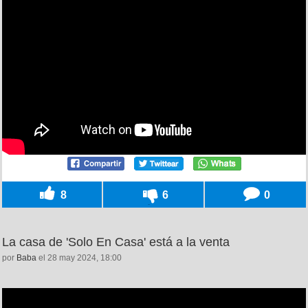
8
6
0
La casa de 'Solo En Casa' está a la venta
por
Baba
el 28 may 2024, 18:00