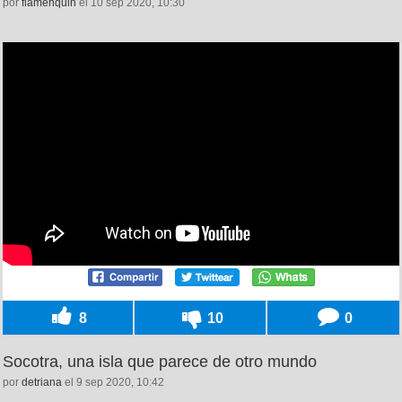
por
flamenquin
el 10 sep 2020, 10:30
8
10
0
Socotra, una isla que parece de otro mundo
por
detriana
el 9 sep 2020, 10:42