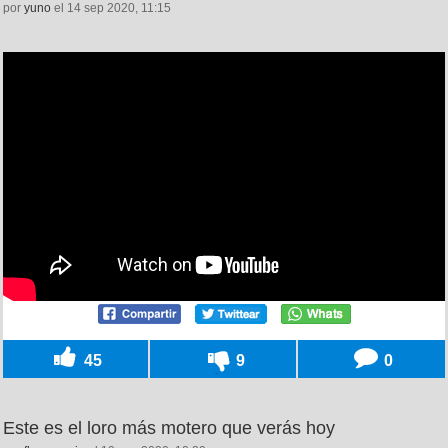
por
yuno
el 14 sep 2020, 11:15
45
9
0
Este es el loro más motero que verás hoy