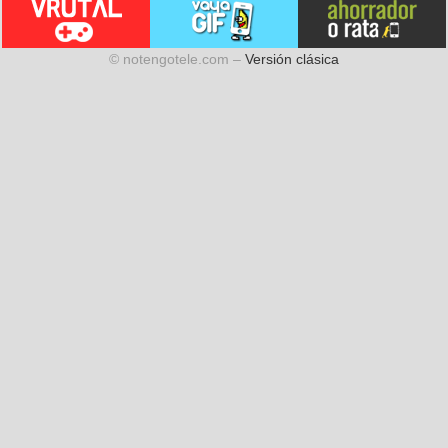
© notengotele.com –
Versión clásica