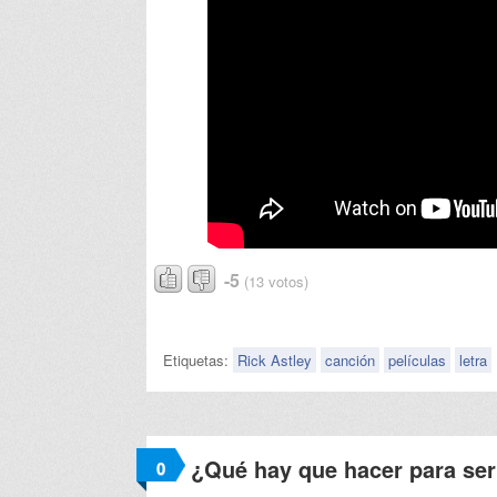
-5
(13 votos)
Etiquetas:
Rick Astley
canción
películas
letra
¿Qué hay que hacer para se
0