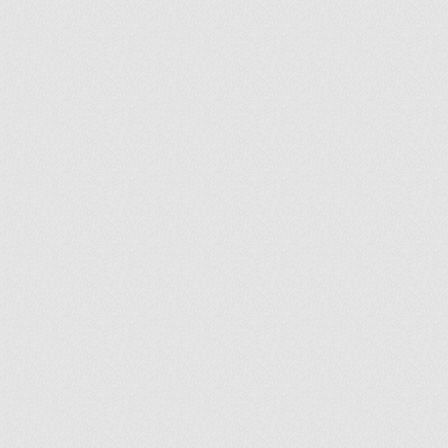
ir
artir
+
lr