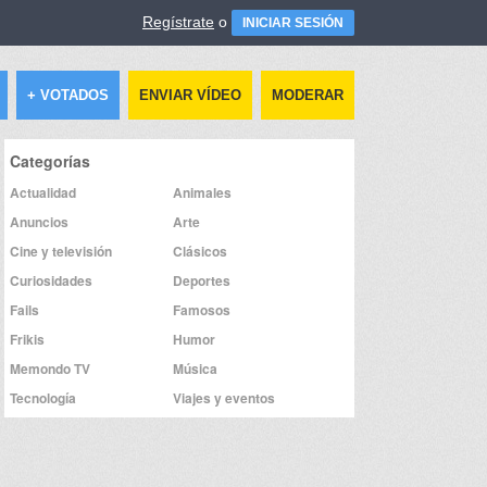
Regístrate
o
INICIAR SESIÓN
+ VOTADOS
ENVIAR VÍDEO
MODERAR
Categorías
Actualidad
Animales
Anuncios
Arte
Cine y televisión
Clásicos
Curiosidades
Deportes
Fails
Famosos
Frikis
Humor
Memondo TV
Música
Tecnología
Viajes y eventos