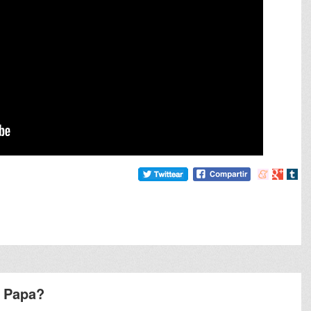
Compartir
Compart
Comp
en
en
en
meneame
Google
tumb
r Papa?