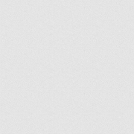
ir
artir
+
lr