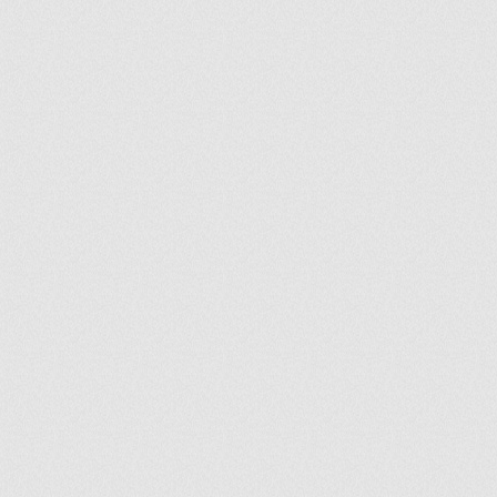
ir
artir
+
lr