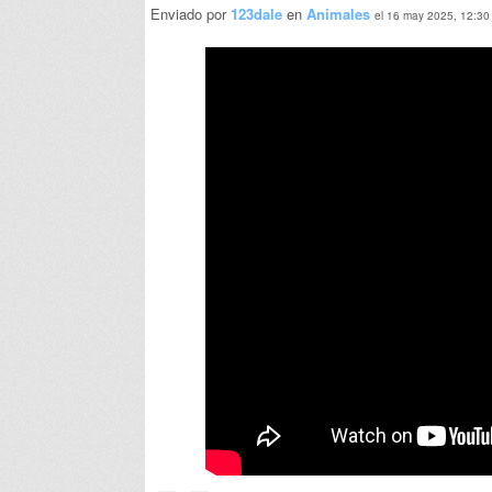
Enviado por
123dale
en
Animales
el 16 may 2025, 12:30