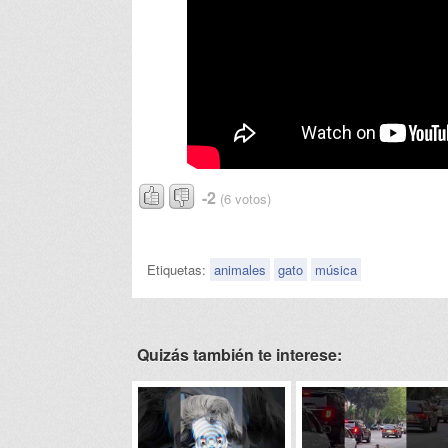
-2
(6 votos)
Etiquetas:
animales
gato
música
Quizás también te interese: