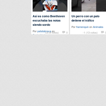
Así es como Beethoven
Un perro con un palo
escuchaba las notas
detiene el tráfico
siendo sordo
Por
flamenquin
en
Animales
Por
patatabrava
en
+3 (9 votos)
0
-1 (13 votos)
Curiosidades