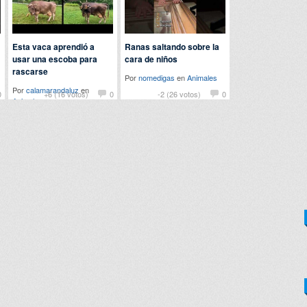
Esta vaca aprendió a
Ranas saltando sobre la
usar una escoba para
cara de niños
rascarse
Por
nomedigas
en
Animales
Por
calamarandaluz
en
0
+6 (16 votos)
0
-2 (26 votos)
0
Animales