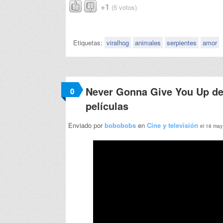
+1
(5 votos)
Etiquetas:
viralhog
animales
serpientes
amor
Never Gonna Give You Up de 
0
películas
Enviado por
bobobobs
en
Cine y televisión
el 16 may