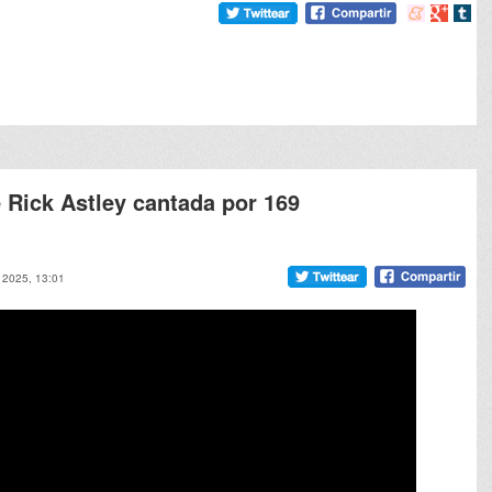
Compartir
Compart
Comp
en
en
en
meneame
Google
tumb
Rick Astley cantada por 169
 2025, 13:01