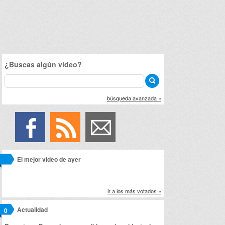
¿Buscas algún vídeo?
búsqueda avanzada »
El mejor vídeo de ayer
ir a los más votados »
Actualidad
0