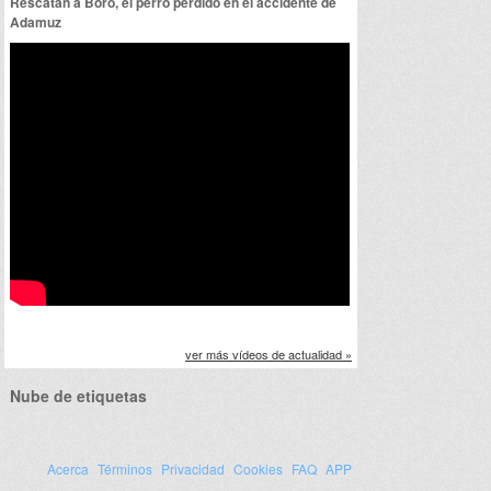
Rescatan a Boro, el perro perdido en el accidente de
Adamuz
ver más vídeos de actualidad »
Nube de etiquetas
Acerca
Términos
Privacidad
Cookies
FAQ
APP