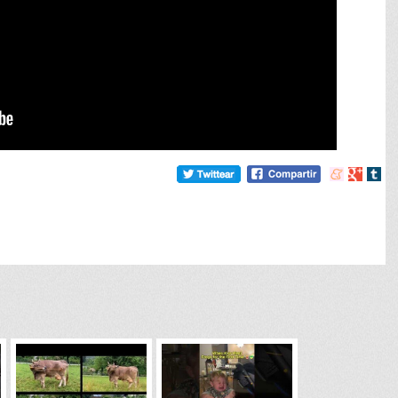
Compartir
Compart
Comp
en
en
en
meneame
Google
tumb