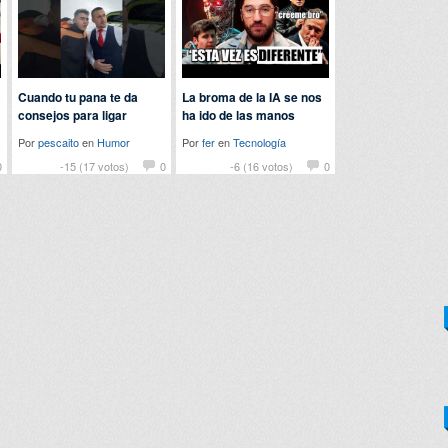
Cuando tu pana te da
La broma de la IA se nos
consejos para ligar
ha ido de las manos
Por
pescaito
en
Humor
Por
fer
en
Tecnología
0
-15 (17 votos)
0
-6 (16 votos)
0