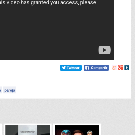
Compartir
Compart
Comp
en
en
en
meneame
Google
tumb
a
pareja