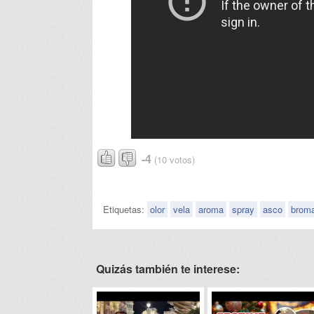
-4
(10 votos)
Etiquetas:
olor
vela
aroma
spray
asco
brom
Quizás también te interese: