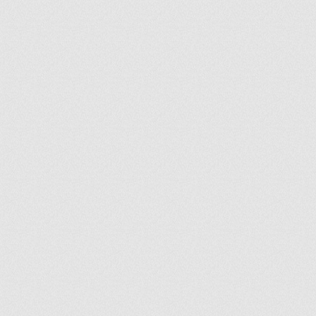
ir
artir
+
lr