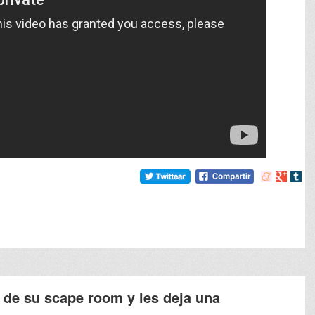
Compartir
Compart
Comp
en
en
en
meneame
Google
tumb
 de su scape room y les deja una