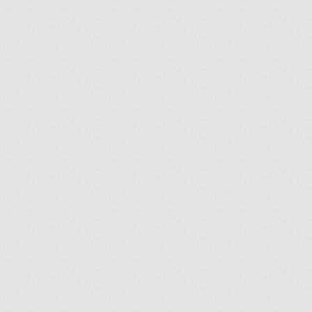
ir
artir
+
lr