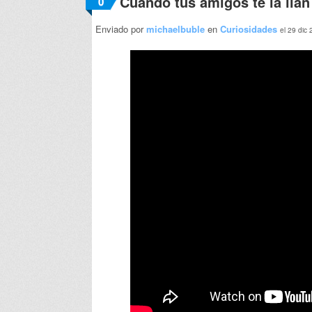
Cuando tus amigos te la lían
0
Enviado por
michaelbuble
en
Curiosidades
el 29 dic