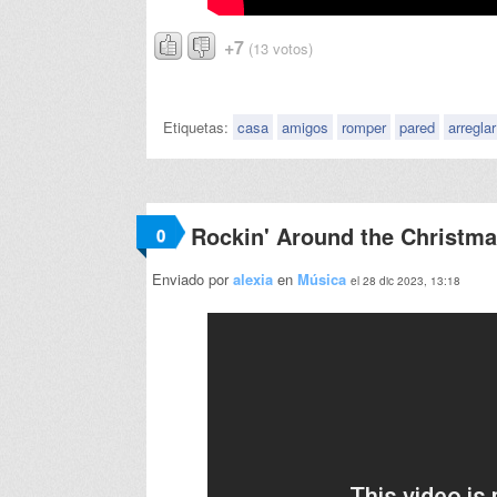
+7
(13 votos)
Etiquetas:
casa
amigos
romper
pared
arreglar
Rockin' Around the Christma
0
Enviado por
alexia
en
Música
el 28 dic 2023, 13:18