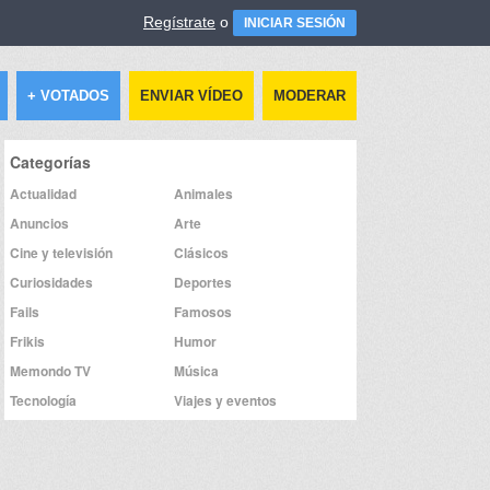
Regístrate
o
INICIAR SESIÓN
+ VOTADOS
ENVIAR VÍDEO
MODERAR
Categorías
Actualidad
Animales
Anuncios
Arte
Cine y televisión
Clásicos
Curiosidades
Deportes
Fails
Famosos
Frikis
Humor
Memondo TV
Música
Tecnología
Viajes y eventos