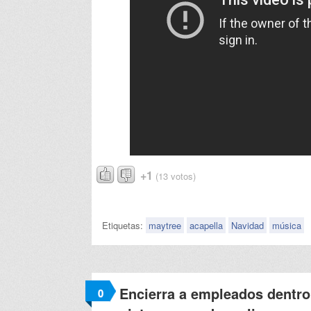
+1
(13 votos)
Etiquetas:
maytree
acapella
Navidad
música
Encierra a empleados dentro
0