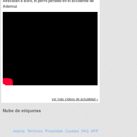
Rescatan a Boro, el perro perdido en el accidente de
Adamuz
ver más vídeos de actualidad »
Nube de etiquetas
Acerca
Términos
Privacidad
Cookies
FAQ
APP