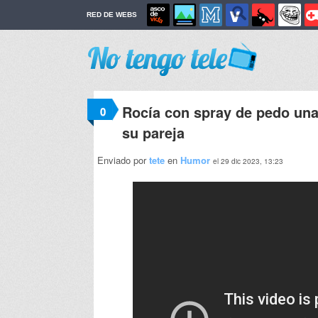
RED DE WEBS
Rocía con spray de pedo una
0
su pareja
Enviado por
tete
en
Humor
el 29 dic 2023, 13:23