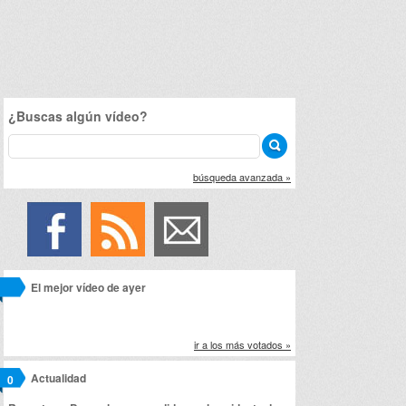
¿Buscas algún vídeo?
búsqueda avanzada »
El mejor vídeo de ayer
ir a los más votados »
Actualidad
0