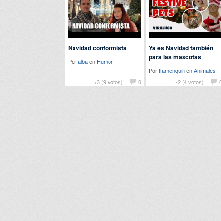
Navidad conformista
Ya es Navidad también
para las mascotas
Por
alba
en
Humor
Por
flamenquin
en
Animales
+3 (9 votos)
0
-2 (4 votos)