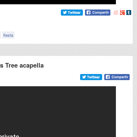
Compartir
Compart
Comp
en
en
en
meneame
Google
tumb
fiesta
s Tree acapella