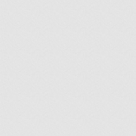
ir
artir
+
lr