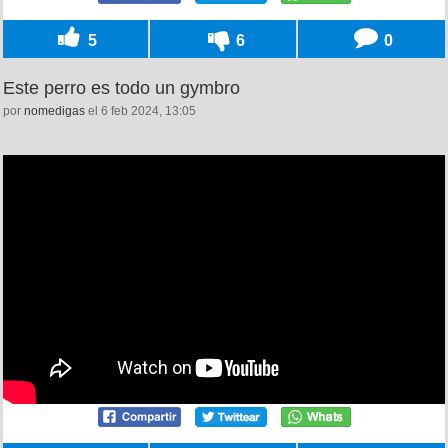
5
6
0
Este perro es todo un gymbro
por
nomedigas
el 6 feb 2024, 13:05