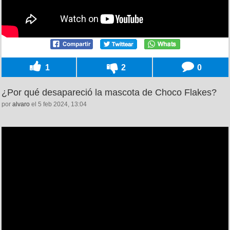
1
2
0
¿Por qué desapareció la mascota de Choco Flakes?
por
alvaro
el 5 feb 2024, 13:04