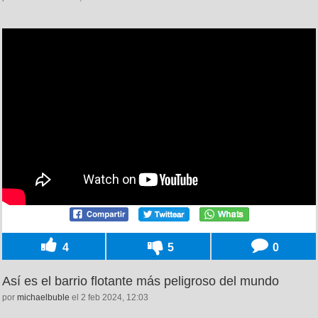
4
5
0
Así es el barrio flotante más peligroso del mundo
por
michaelbuble
el 2 feb 2024, 12:03