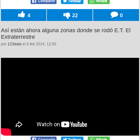
4
22
0
Así están ahora alguna zonas donde se rodó E.T. El
Extraterrestre
por
123dale
el 6 feb 2024, 12:50