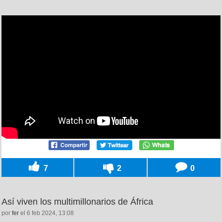
7
2
0
Así viven los multimillonarios de África
por
fer
el 6 feb 2024, 13:08