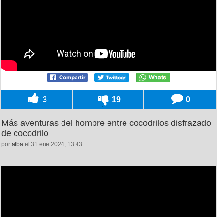
3
19
0
Más aventuras del hombre entre cocodrilos disfrazado
de cocodrilo
por
alba
el 31 ene 2024, 13:43