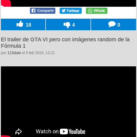
18
4
0
El trailer de GTA VI pero con imágenes random de la
Fórmula 1
por
123dale
el 5 feb 2024, 13:21