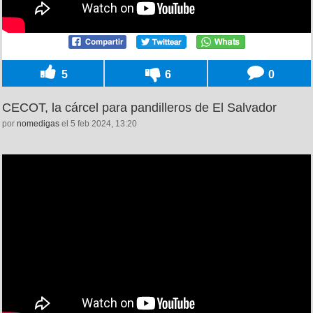
5
6
0
CECOT, la cárcel para pandilleros de El Salvador
por
nomedigas
el 5 feb 2024, 13:20