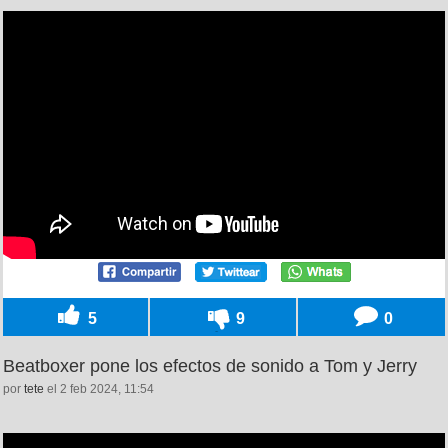
5
9
0
Beatboxer pone los efectos de sonido a Tom y Jerry
por
tete
el 2 feb 2024, 11:54