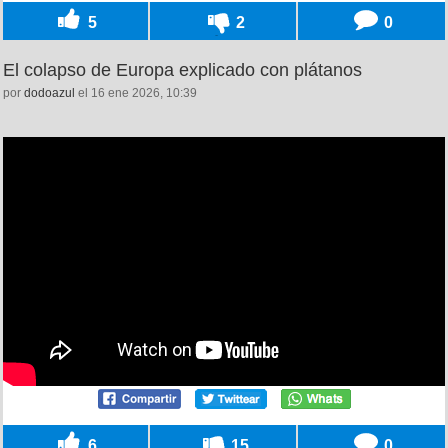
5
2
0
El colapso de Europa explicado con plátanos
por
dodoazul
el 16 ene 2026, 10:39
6
15
0