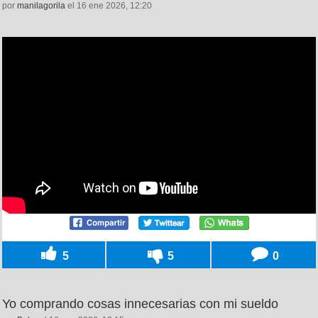
por
manilagorila
el 16 ene 2026, 12:20
5
5
0
Yo comprando cosas innecesarias con mi sueldo