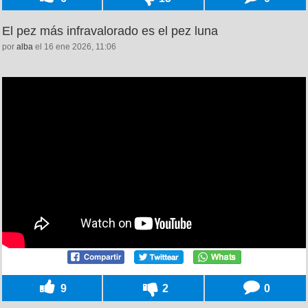
El pez más infravalorado es el pez luna
por
alba
el 16 ene 2026, 11:06
9
2
0