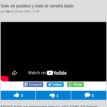
Solo sé positivo y todo te vendrá dado
por
tete
el 15 ene 2026, 11:53
5
1
0
Mamá gato se preocupa por su cría cada 10 pasos