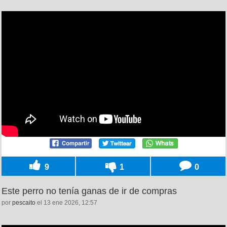
9
1
0
Este perro no tenía ganas de ir de compras
por
pescaito
el 13 ene 2026, 12:57