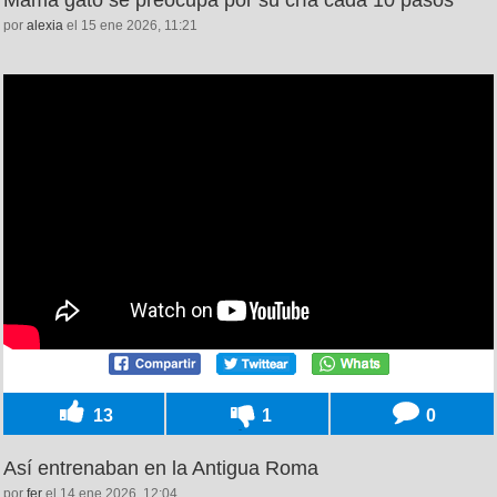
por
alexia
el 15 ene 2026, 11:21
13
1
0
Así entrenaban en la Antigua Roma
por
fer
el 14 ene 2026, 12:04