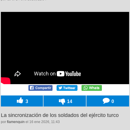
3
14
0
La sincronización de los soldados del ejército turco
por
flamenquin
el 16 ene 2026, 11:43