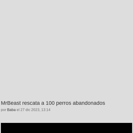
MrBeast rescata a 100 perros abandonados
por
Baba
el 27 dic 2023, 13:14