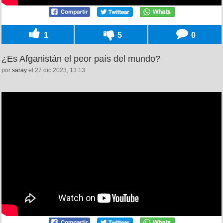
1
5
0
¿Es Afganistán el peor país del mundo?
por
saray
el 27 dic 2023, 13:13