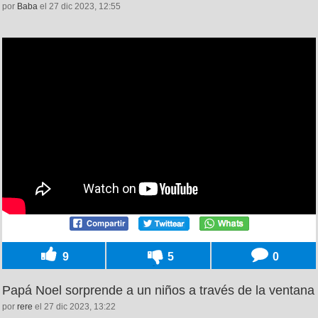
por
Baba
el 27 dic 2023, 12:55
9
5
0
Papá Noel sorprende a un niños a través de la ventana
por
rere
el 27 dic 2023, 13:22