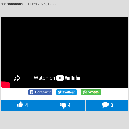
por
bobobobs
el 11 feb 2025, 12:22
4
4
0