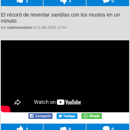
3
3
0
El récord de reventar sandías con los muslos en un
minuto
por
calamarandaluz
el 11 feb 2025, 12:44
2
8
0