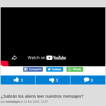
3
3
0
¿Sabrán los aliens leer nuestros mensajes?
por
nomedigas
el 12 feb 2025, 12:57