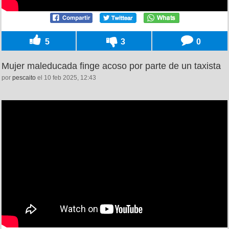
5
3
0
Mujer maleducada finge acoso por parte de un taxista
por
pescaito
el 10 feb 2025, 12:43