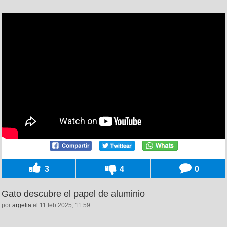
3
4
0
Gato descubre el papel de aluminio
por
argelia
el 11 feb 2025, 11:59