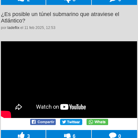
¿Es posible un túnel submarino que atraviese el
Atlántico?
por
ladeflix
el 11 feb 2025, 12:53
3
6
0