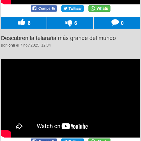
6
6
0
Descubren la telaraña más grande del mundo
por
john
el 7 nov 2025, 12:34