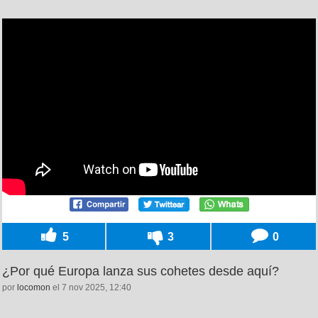
5
3
0
¿Por qué Europa lanza sus cohetes desde aquí?
por
locomon
el 7 nov 2025, 12:40