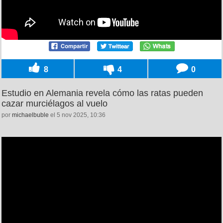
8
4
0
Estudio en Alemania revela cómo las ratas pueden
cazar murciélagos al vuelo
por
michaelbuble
el 5 nov 2025, 10:36