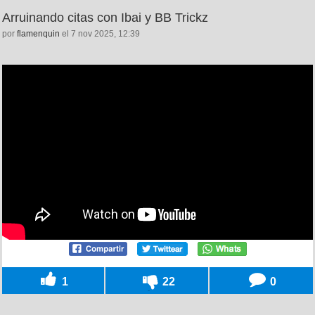
Arruinando citas con Ibai y BB Trickz
por
flamenquin
el 7 nov 2025, 12:39
1
22
0