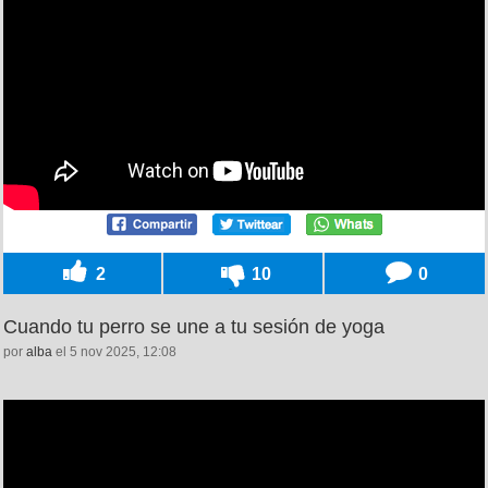
2
10
0
Cuando tu perro se une a tu sesión de yoga
por
alba
el 5 nov 2025, 12:08