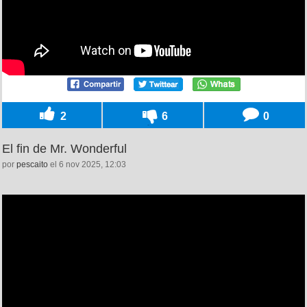
2
6
0
El fin de Mr. Wonderful
por
pescaito
el 6 nov 2025, 12:03