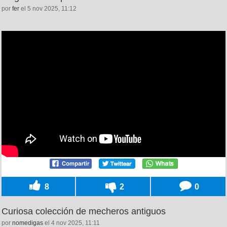
por
fer
el 5 nov 2025, 11:12
8
2
0
Curiosa colección de mecheros antiguos
por
nomedigas
el 4 nov 2025, 11:11