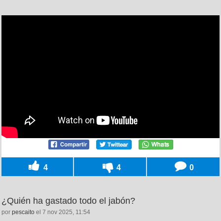
4
4
0
¿Quién ha gastado todo el jabón?
por
pescaito
el 7 nov 2025, 11:54