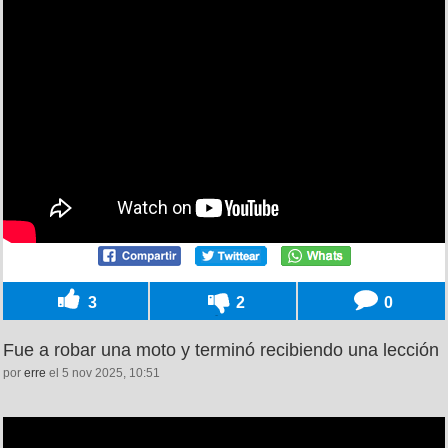
3
2
0
Fue a robar una moto y terminó recibiendo una lección
por
erre
el 5 nov 2025, 10:51