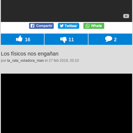
16
11
2
Los físicos nos engañan
por
la_rata_voladora_man
el 27 feb 2019, 20:10