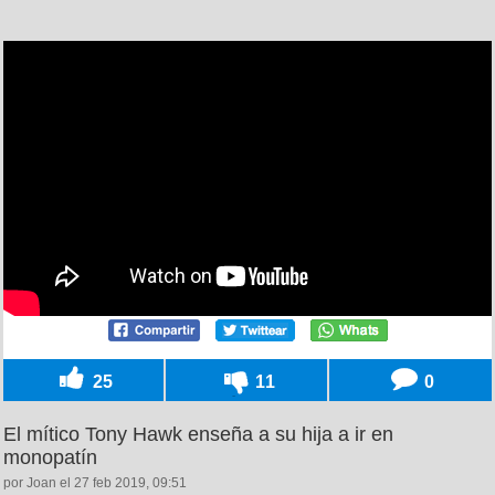
25
11
0
El mítico Tony Hawk enseña a su hija a ir en
monopatín
por Joan el 27 feb 2019, 09:51