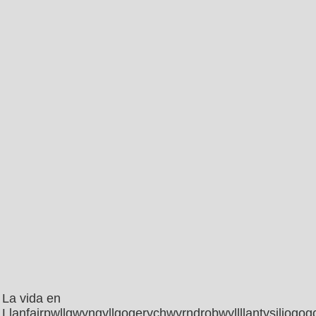
La vida en
Llanfairpwllgwyngyllgogerychwyrndrobwyllllantysiliogo