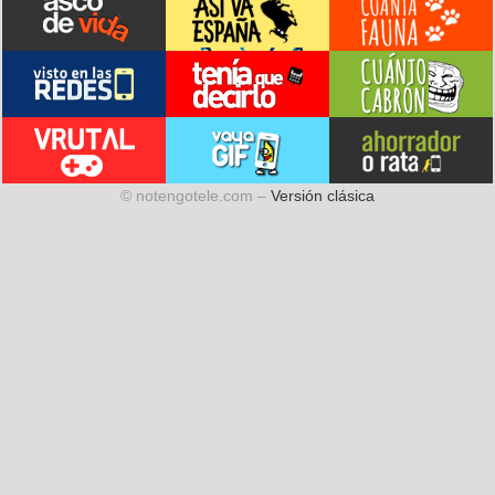
© notengotele.com –
Versión clásica