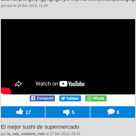
por pol el 26 feb 2019, 11:45
17
5
0
El mejor sushi de supermercado
por
la_rata_voladora_man
el 27 feb 2019, 09:41