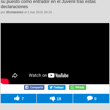
su puesto como entrador en el Juvenil tras estas
declaraciones
por
30cmdedolor
el 1 mar 2019, 00:19
7
18
0