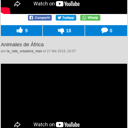
9
18
0
Animales de África
por
la_rata_voladora_man
el 27 feb 2019, 20:07