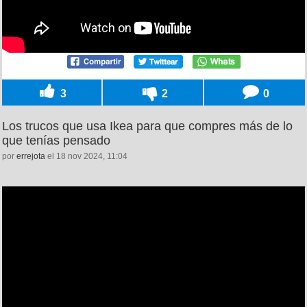
3
2
0
Los trucos que usa Ikea para que compres más de lo
que tenías pensado
por
errejota
el 18 nov 2024, 11:04