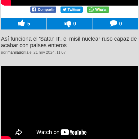
5
0
0
Así funciona el 'Satan II', el misil nuclear ruso capaz de
acabar con países enteros
por
manilagorila
el 21 nov 2024, 11:07