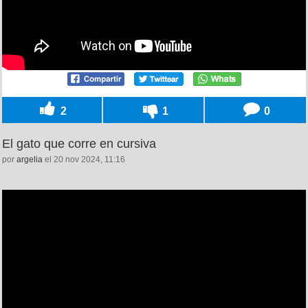
2
1
0
El gato que corre en cursiva
por
argelia
el 20 nov 2024, 11:16