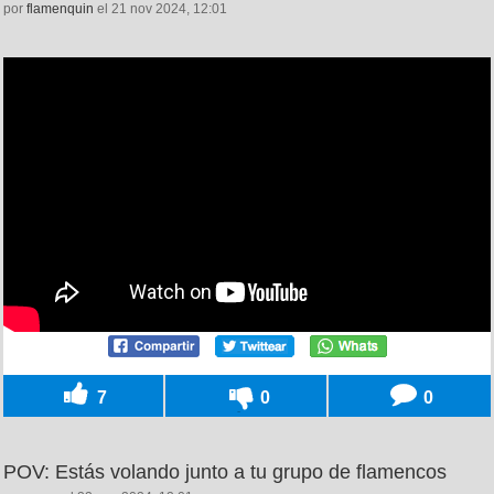
por
flamenquin
el 21 nov 2024, 12:01
7
0
0
POV: Estás volando junto a tu grupo de flamencos