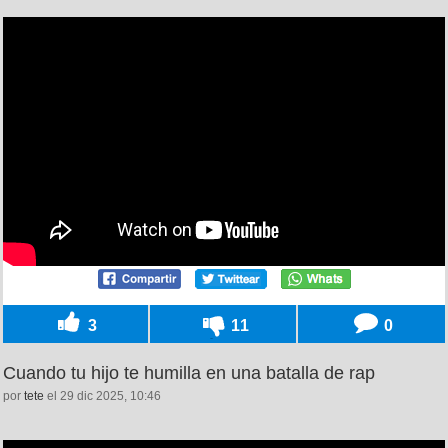
3
11
0
Cuando tu hijo te humilla en una batalla de rap
por
tete
el 29 dic 2025, 10:46