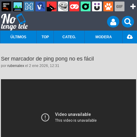
ÚLTIMOS
TOP
CATEG.
MODERA
Ser marcador de ping pong no es fácil
por
rubenalex
el 2 ene 2026, 12:31