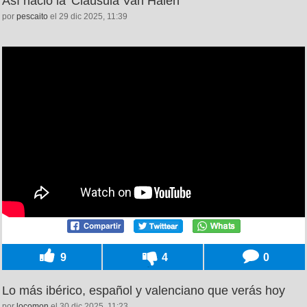
Así nació la 'Cláusula Van Halen'
por
pescaito
el 29 dic 2025, 11:39
9
4
0
Lo más ibérico, español y valenciano que verás hoy
por
locomon
el 30 dic 2025, 11:23