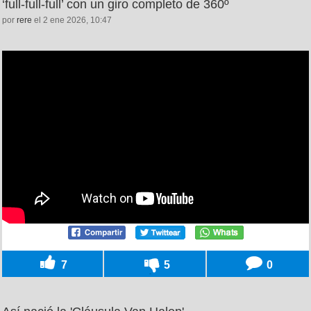
‘full-full-full’ con un giro completo de 360º
por
rere
el 2 ene 2026, 10:47
7
5
0