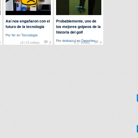
Así nos engañaron con el
Probablemente, uno de
futuro de la tecnología
los mejores golpeos de la
historia del golf
Por
fer
en
Tecnología
Por
dodoazul
en
Deportes
0
+3 (13 votos)
0
-5 (7 votos)
0