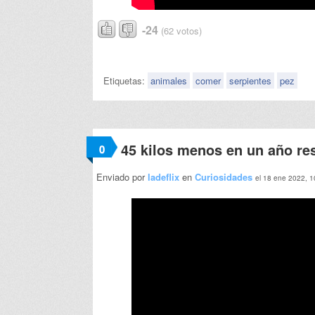
-24
(62 votos)
Etiquetas:
animales
comer
serpientes
pez
45 kilos menos en un año re
0
Enviado por
ladeflix
en
Curiosidades
el 18 ene 2022, 1