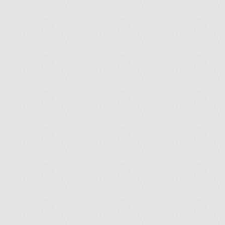
ir
artir
+
lr