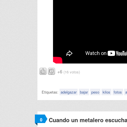
+6
(16 votos)
Etiquetas:
adelgazar
bajar
peso
kilos
fotos
Cuando un metalero escucha
0