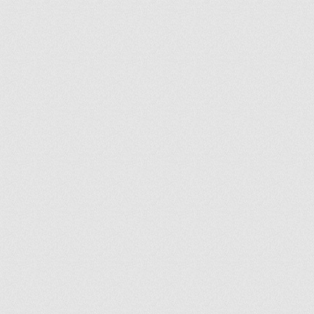
ir
artir
+
lr