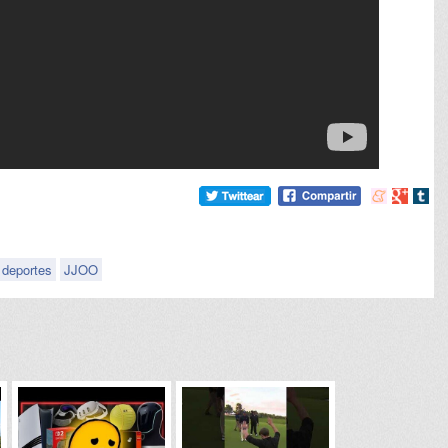
Compartir
Compart
Comp
en
en
en
meneame
Google
tumb
deportes
JJOO