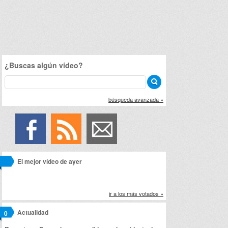
¿Buscas algún vídeo?
búsqueda avanzada »
El mejor vídeo de ayer
ir a los más votados »
Actualidad
0