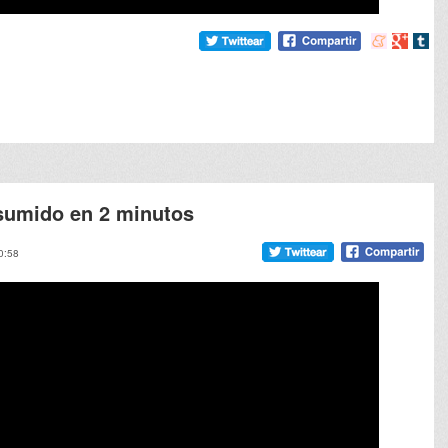
Compartir
Compart
Comp
en
en
en
meneame
Google
tumb
sumido en 2 minutos
0:58