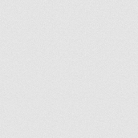
ir
artir
+
lr