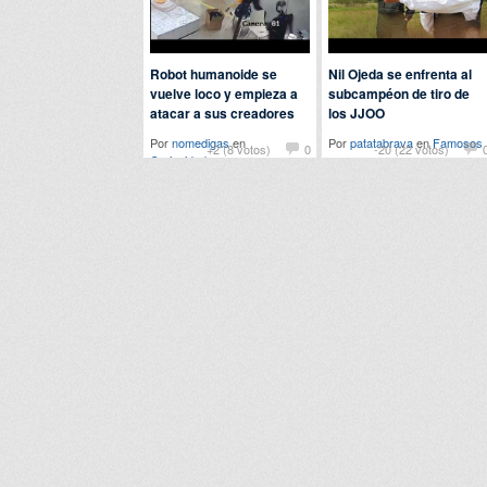
Robot humanoide se
Nil Ojeda se enfrenta al
vuelve loco y empieza a
subcampéon de tiro de
atacar a sus creadores
los JJOO
Por
nomedigas
en
Por
patatabrava
en
Famosos
+2 (8 votos)
0
-20 (22 votos)
Curiosidades