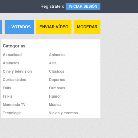
Regístrate
o
INICIAR SESIÓN
+ VOTADOS
ENVIAR VÍDEO
MODERAR
Categorías
Actualidad
Animales
Anuncios
Arte
Cine y televisión
Clásicos
Curiosidades
Deportes
Fails
Famosos
Frikis
Humor
Memondo TV
Música
Tecnología
Viajes y eventos