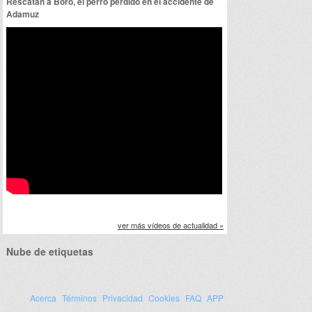
Rescatan a Boro, el perro perdido en el accidente de
Adamuz
ver más vídeos de actualidad »
Nube de etiquetas
Acerca
Términos
Privacidad
Cookies
FAQ
APP