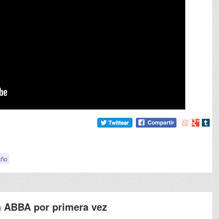
Compartir
Compart
Comp
en
en
en
meneame
Google
tumb
año
 ABBA por primera vez