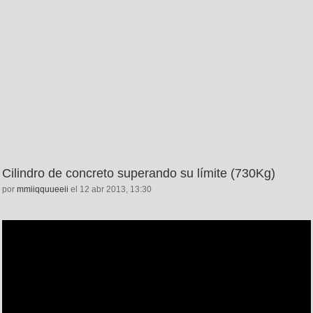
Cilindro de concreto superando su límite (730Kg)
por
mmiiqquueeii
el 12 abr 2013, 13:30