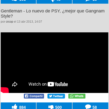
Gentleman - Lo nuevo de PSY, ¿mejor que Gangnam
Style?
por
crcop
el 13 abr 2013, 14:07
884
500
58