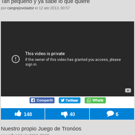
Tan pequeño y ya sabe lo que quiere
por
cangrejovolador
el 12 abr 2013, 00:57
148
40
6
Nuestro propio Juego de Tronóos