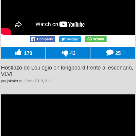
178
43
25
Hostiazo de Loulogio en longboard frente al escenario,
VLV!
por
jskater
el 12 abr 2013, 21:11