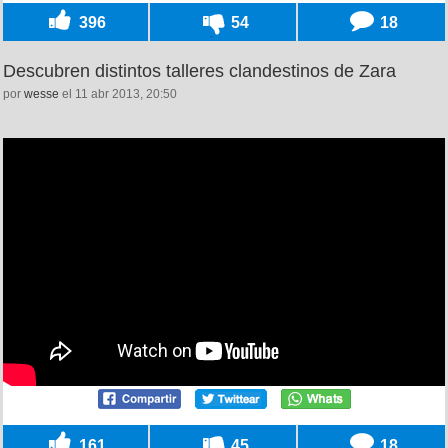
396
54
18
Descubren distintos talleres clandestinos de Zara
por
wesse
el 11 abr 2013, 20:50
161
45
18