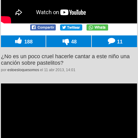
188
48
11
¿No es un poco cruel hacerle cantar a este niño una
canción sobre pastelitos?
por
estoesloquesomos
el 11 abr 2013, 14:01