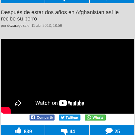
Después de estar dos años en Afghanistan así le
recibe su perro
por
dczaragoza
el 11 abr 2013, 18:56
839
44
25