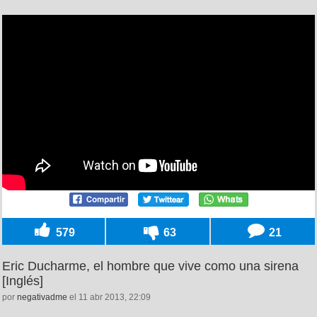
579
63
21
Eric Ducharme, el hombre que vive como una sirena
[Inglés]
por
negativadme
el 11 abr 2013, 22:09