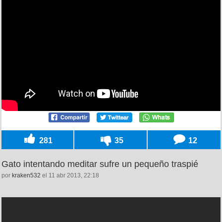
281
35
12
Gato intentando meditar sufre un pequeño traspié
por
kraken532
el 11 abr 2013, 22:18