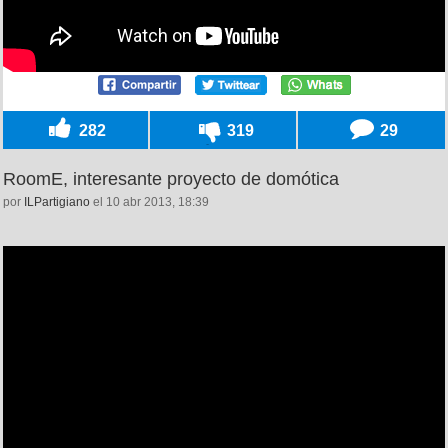
282
319
29
RoomE, interesante proyecto de domótica
por
ILPartigiano
el 10 abr 2013, 18:39