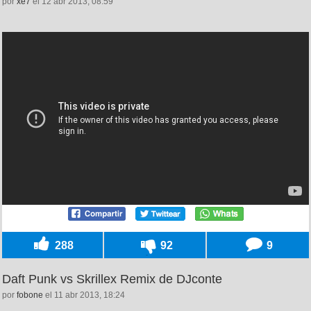
por
xe7
el 12 abr 2013, 08:59
288
92
9
Daft Punk vs Skrillex Remix de DJconte
por
fobone
el 11 abr 2013, 18:24