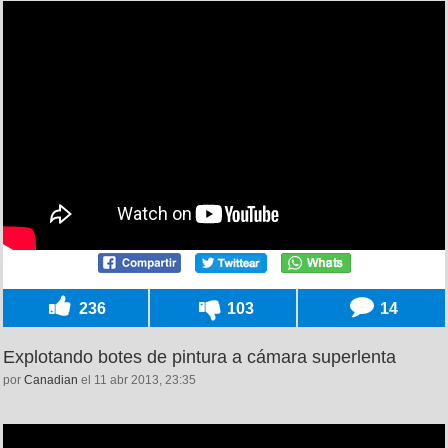
236
103
14
Explotando botes de pintura a cámara superlenta
por
Canadian
el 11 abr 2013, 23:35