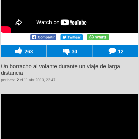
263
30
12
Un borracho al volante durante un viaje de larga
distancia
por
best_2
el 11 abr 2013, 22:47