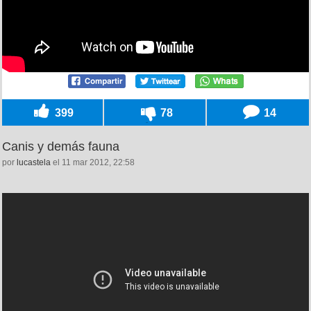
399
78
14
Canis y demás fauna
por
lucastela
el 11 mar 2012, 22:58