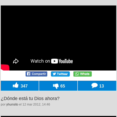
347
65
13
¿Dónde está tu Dios ahora?
por
yhunsito
el 12 mar 2012, 14:46