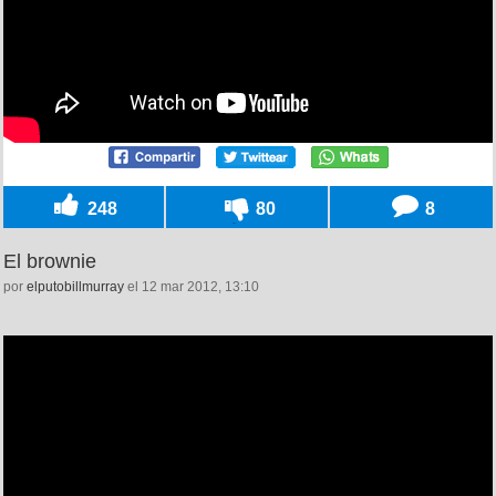
248
80
8
El brownie
por
elputobillmurray
el 12 mar 2012, 13:10