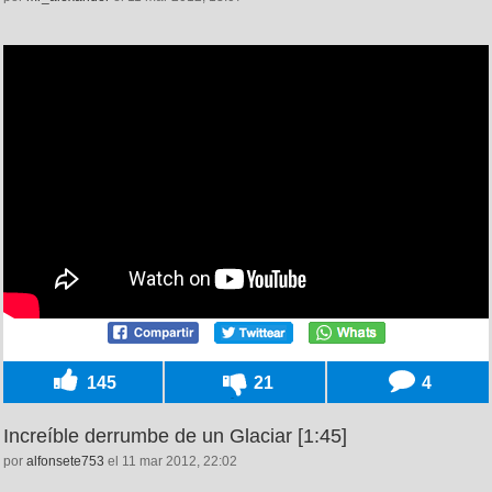
145
21
4
Increíble derrumbe de un Glaciar [1:45]
por
alfonsete753
el 11 mar 2012, 22:02