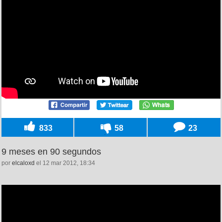
833
58
23
9 meses en 90 segundos
por
elcaloxd
el 12 mar 2012, 18:34