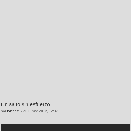
Un salto sin esfuerzo
por
tolcheff97
el 11 mar 2012, 12:37