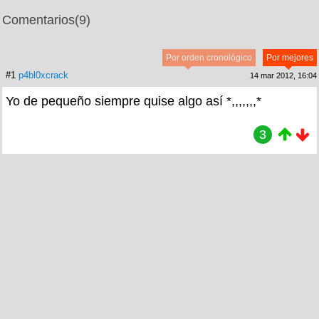
Comentarios
(9)
Por orden cronológico
Por mejores
#1
p4bl0xcrack
14 mar 2012, 16:04
Yo de pequeño siempre quise algo así *,,,,,,,*
3