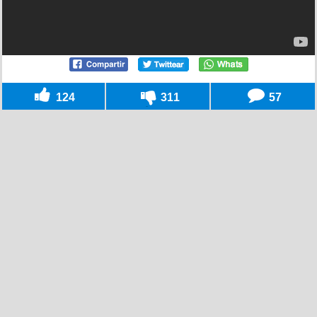
124
311
57