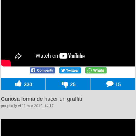
330
25
15
Curiosa forma de hacer un graffiti
por
pitafly
el 11 mar 2012, 14:17