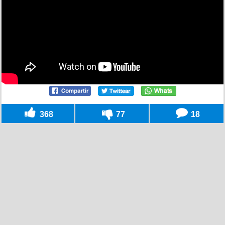
368
77
18