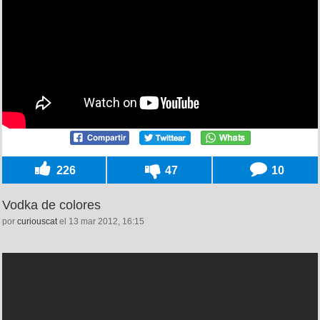
226
47
10
Vodka de colores
por
curiouscat
el 13 mar 2012, 16:15