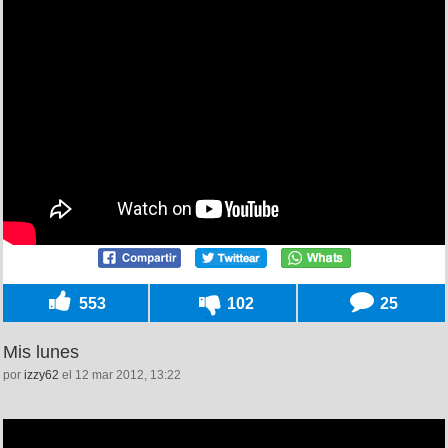
553
102
25
Mis lunes
por
izzy62
el 12 mar 2012, 13:22