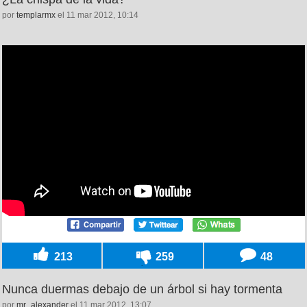
por
templarmx
el 11 mar 2012, 10:14
213
259
48
Nunca duermas debajo de un árbol si hay tormenta
por
mr_alexander
el 11 mar 2012, 13:07