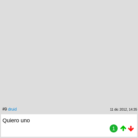
#9
druid
11 dic 2012, 14:35
Quiero uno
1