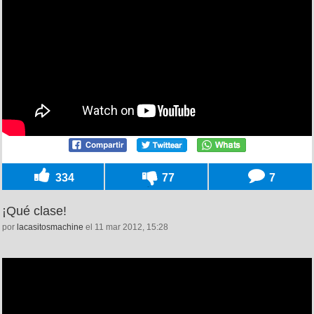
334
77
7
¡Qué clase!
por
lacasitosmachine
el 11 mar 2012, 15:28