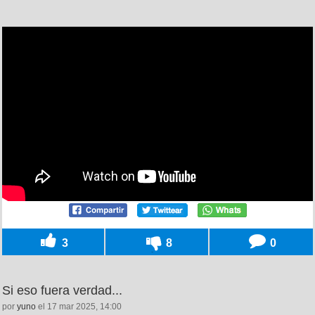
3
8
0
Si eso fuera verdad...
por
yuno
el 17 mar 2025, 14:00