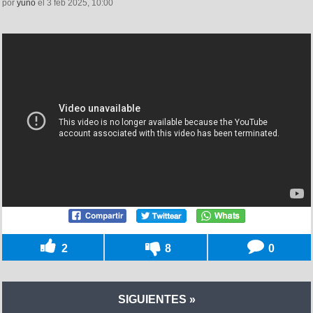
por
yuno
el 3 feb 2025, 10:00
2
8
0
SIGUIENTES »