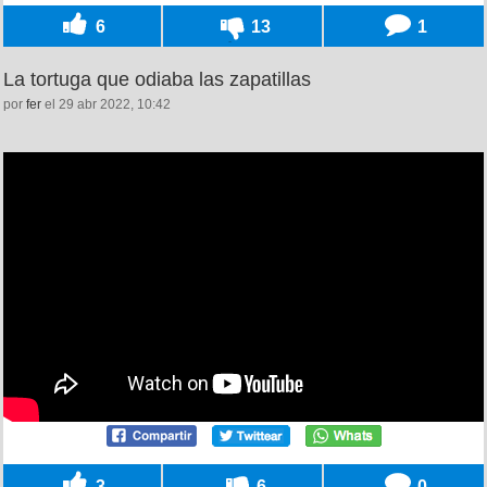
6
13
1
La tortuga que odiaba las zapatillas
por
fer
el 29 abr 2022, 10:42
3
6
0