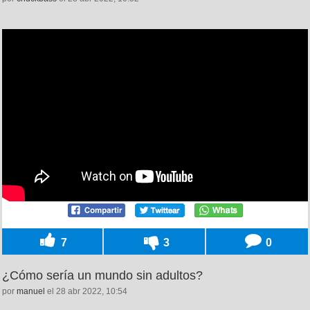
7
3
0
¿Cómo sería un mundo sin adultos?
por
manuel
el 28 abr 2022, 10:54