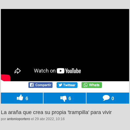
6
6
0
La araña que crea su propia 'trampilla' para vivir
por
antonioportero
el 29 abr 2022, 10:16