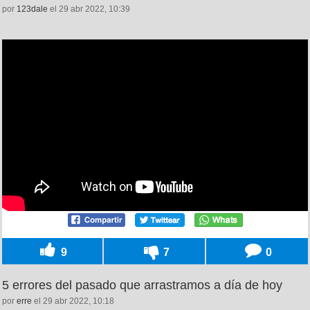
por
123dale
el 29 abr 2022, 10:39
9
7
0
5 errores del pasado que arrastramos a día de hoy
por
erre
el 29 abr 2022, 10:18