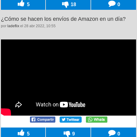
5
18
0
¿Cómo se hacen los envíos de Amazon en un día?
por
ladeflix
el 28 abr 2022, 10:55
5
9
0