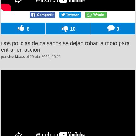
8
10
0
Dos policias de paisanos se dejan robar la moto para
entrar en acción
por
chuckbass
el 29 abr 2022, 10:21