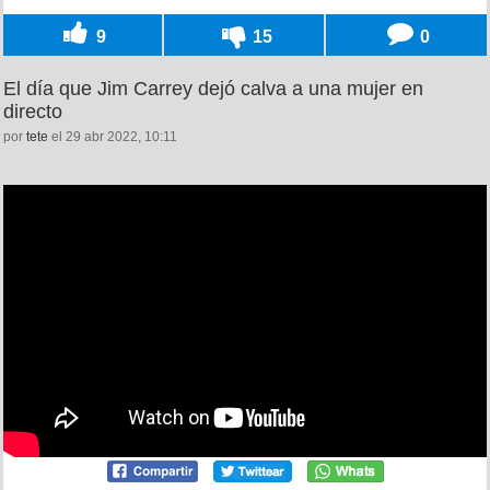
9
15
0
El día que Jim Carrey dejó calva a una mujer en
directo
por
tete
el 29 abr 2022, 10:11