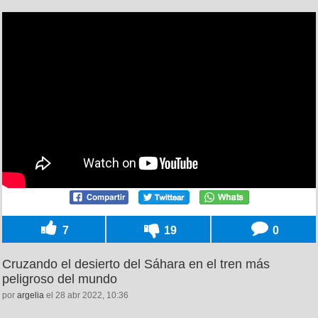
7
19
0
Cruzando el desierto del Sáhara en el tren más
peligroso del mundo
por
argelia
el 28 abr 2022, 10:36