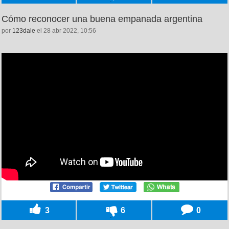
Cómo reconocer una buena empanada argentina
por
123dale
el 28 abr 2022, 10:56
3
6
0