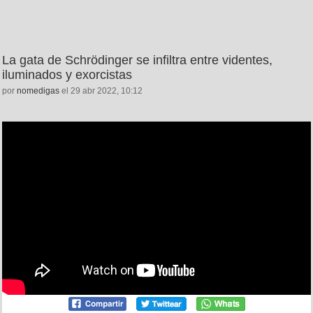
La gata de Schrödinger se infiltra entre videntes,
iluminados y exorcistas
por
nomedigas
el 29 abr 2022, 10:12