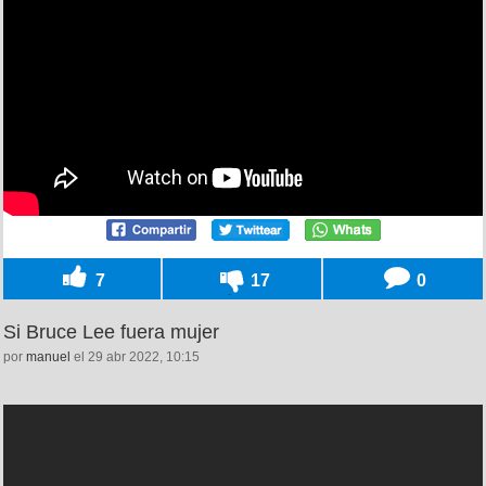
7
17
0
Si Bruce Lee fuera mujer
por
manuel
el 29 abr 2022, 10:15