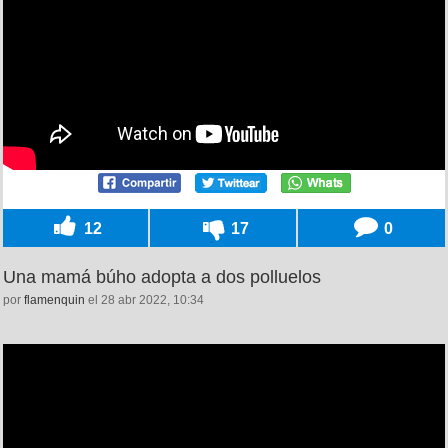
12
17
0
Una mamá búho adopta a dos polluelos
por
flamenquin
el 28 abr 2022, 10:34