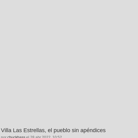
Villa Las Estrellas, el pueblo sin apéndices
por
chuckbass
el 28 abr 2022, 10:52