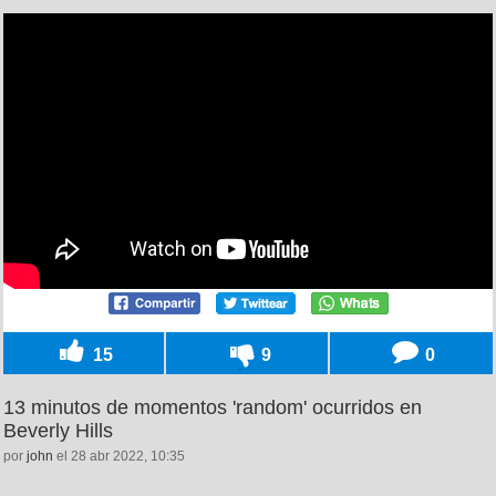
15
9
0
13 minutos de momentos 'random' ocurridos en
Beverly Hills
por
john
el 28 abr 2022, 10:35