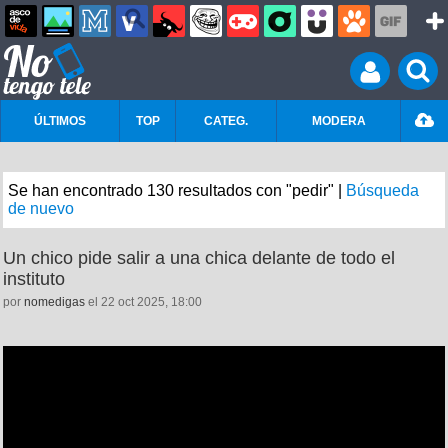
ÚLTIMOS
TOP
CATEG.
MODERA
Se han encontrado 130 resultados con "pedir" |
Búsqueda
de nuevo
Un chico pide salir a una chica delante de todo el
instituto
por
nomedigas
el 22 oct 2025, 18:00