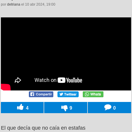
por
detriana
el 10 abr 2024, 19:00
4
9
0
El que decía que no caía en estafas