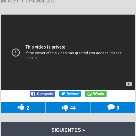
por 100cia_ el 7 ene 2024, 18:00
2
44
0
SIGUIENTES »