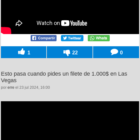
1
22
0
Esto pasa cuando pides un filete de 1.000$ en Las
Vegas
por
erre
el 23 jul 2024, 16:00