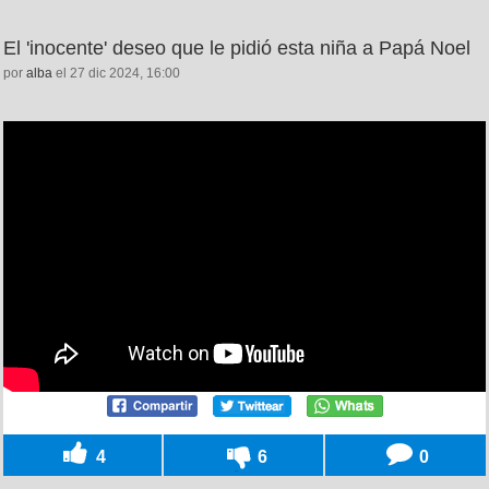
El 'inocente' deseo que le pidió esta niña a Papá Noel
por
alba
el 27 dic 2024, 16:00
4
6
0