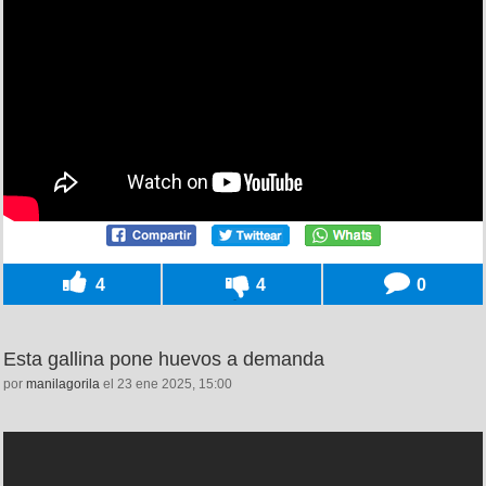
4
4
0
Esta gallina pone huevos a demanda
por
manilagorila
el 23 ene 2025, 15:00