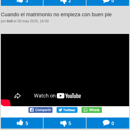
3
2
0
Cuando el matrimonio no empieza con buen pie
por
troll
el 30 may 2025, 16:00
5
5
0