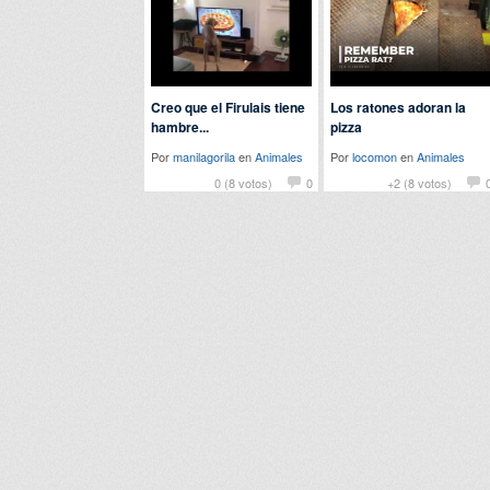
Creo que el Firulais tiene
Los ratones adoran la
hambre...
pizza
Por
manilagorila
en
Animales
Por
locomon
en
Animales
0 (8 votos)
0
+2 (8 votos)