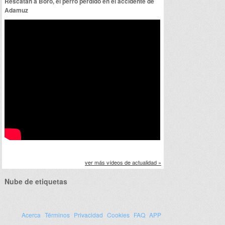
Rescatan a Boro, el perro perdido en el accidente de
Adamuz
ver más vídeos de actualidad »
Nube de etiquetas
Acerca
Términos
Privacidad
Cookies
FAQ
APP