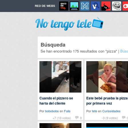
RED DE WEBS
Búsqueda
Se han encontrado 175 resultados con "pizza" |
Bús
Cuando el pizzero se
Este bebé prueba la pizza
harta del cliente
por primera vez
Por
bobobobs
en
Fails
Por
tete
en
Curiosidades
+7 (13 votos)
0
-3 (9 votos)