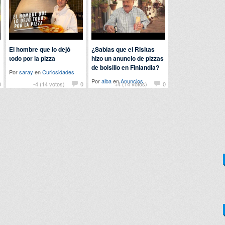
El hombre que lo dejó
¿Sabías que el Risitas
todo por la pizza
hizo un anuncio de pizzas
de bolsillo en Finlandia?
Por
saray
en
Curiosidades
Por
alba
en
Anuncios
0
-4 (14 votos)
0
+4 (14 votos)
0