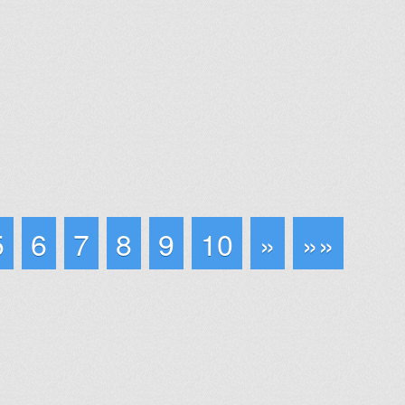
5
6
7
8
9
10
»
»»