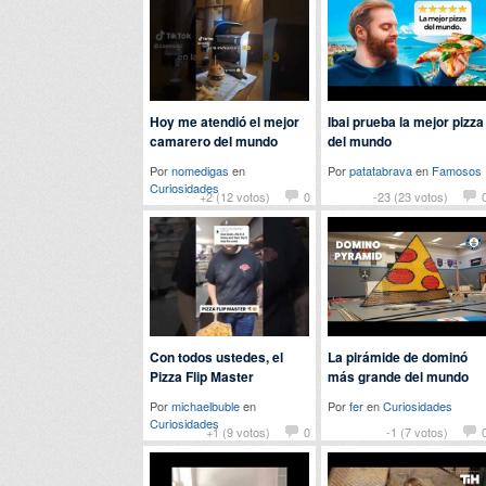
Hoy me atendió el mejor
Ibai prueba la mejor pizza
camarero del mundo
del mundo
Por
nomedigas
en
Por
patatabrava
en
Famosos
Curiosidades
+2 (12 votos)
0
-23 (23 votos)
Con todos ustedes, el
La pirámide de dominó
Pizza Flip Master
más grande del mundo
Por
michaelbuble
en
Por
fer
en
Curiosidades
Curiosidades
+1 (9 votos)
0
-1 (7 votos)