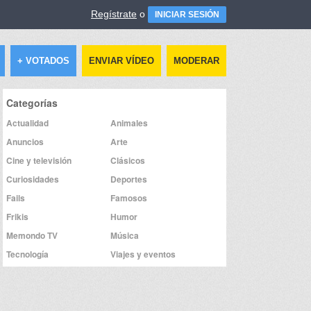
Regístrate
o
INICIAR SESIÓN
+ VOTADOS
ENVIAR VÍDEO
MODERAR
Categorías
Actualidad
Animales
Anuncios
Arte
Cine y televisión
Clásicos
Curiosidades
Deportes
Fails
Famosos
Frikis
Humor
Memondo TV
Música
Tecnología
Viajes y eventos