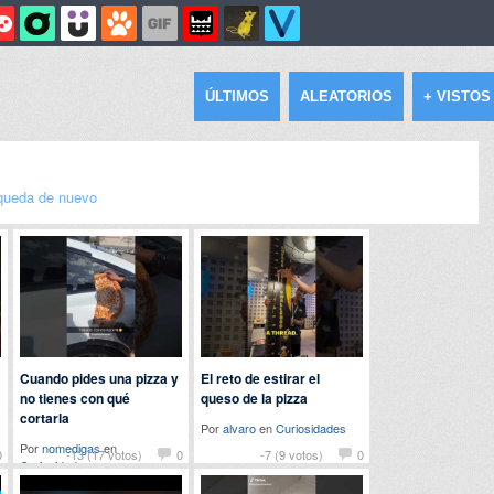
ÚLTIMOS
ALEATORIOS
+ VISTOS
queda de nuevo
Cuando pides una pizza y
El reto de estirar el
no tienes con qué
queso de la pizza
cortarla
Por
alvaro
en
Curiosidades
Por
nomedigas
en
0
-13 (17 votos)
0
-7 (9 votos)
0
Curiosidades