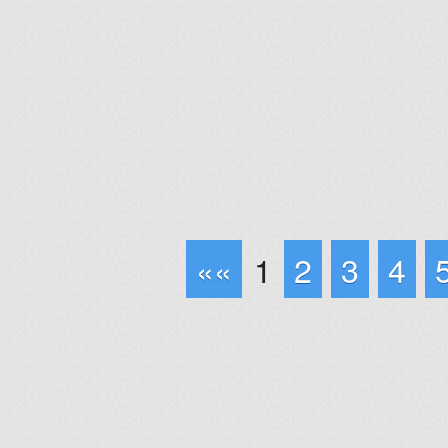
««
1
2
3
4