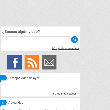
¿Buscas algún vídeo?
búsqueda avanzada »
El mejor vídeo de ayer
ir a los más votados »
Actualidad
0