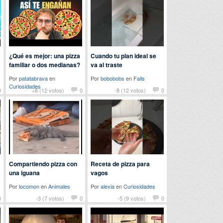
¿Qué es mejor: una pizza
Cuando tu plan ideal se
familiar o dos medianas?
va al traste
Por
patatabrava
en
Por
bobobobs
en
Fails
Curiosidades
0
+8 (12 votos)
0
-8 (12 votos)
0
Compartiendo pizza con
Receta de pizza para
una iguana
vagos
Por
locomon
en
Animales
Por
alexia
en
Curiosidades
0
-3 (7 votos)
0
-5 (9 votos)
0