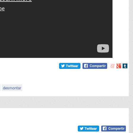
Compartir
Compart
Comp
en
en
en
meneame
Google
tumb
desmontar