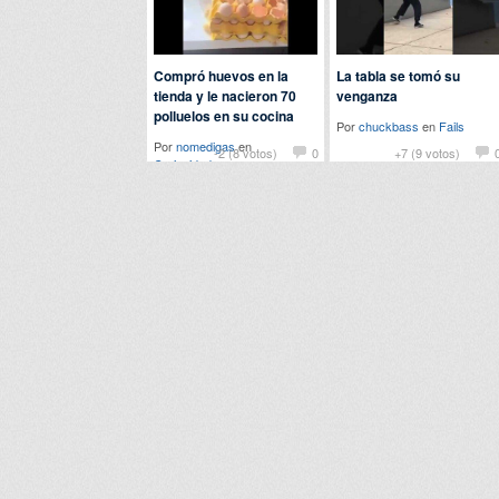
Compró huevos en la
La tabla se tomó su
tienda y le nacieron 70
venganza
polluelos en su cocina
Por
chuckbass
en
Fails
Por
nomedigas
en
-2 (8 votos)
0
+7 (9 votos)
Curiosidades