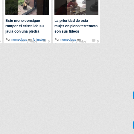
Este mono consigue
La prioridad de esta
romper el cristal de su
mujer en pleno terremoto
jaula con una piedra
son sus fideos
Por
nomedigas
en
Animales
Por
nomedigas
en
0
+4 (8 votos)
0
+8 (8 votos)
0
Curiosidades