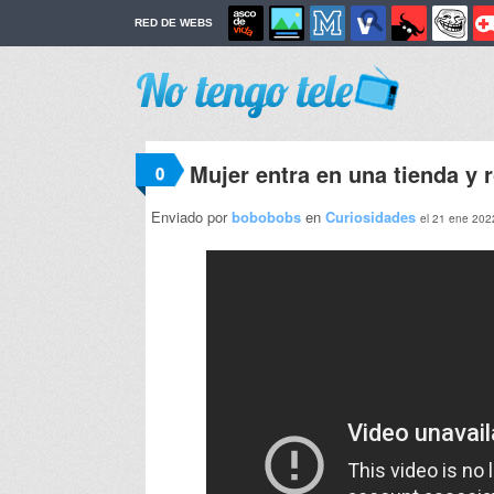
RED DE WEBS
Mujer entra en una tienda y 
0
Enviado por
bobobobs
en
Curiosidades
el 21 ene 202