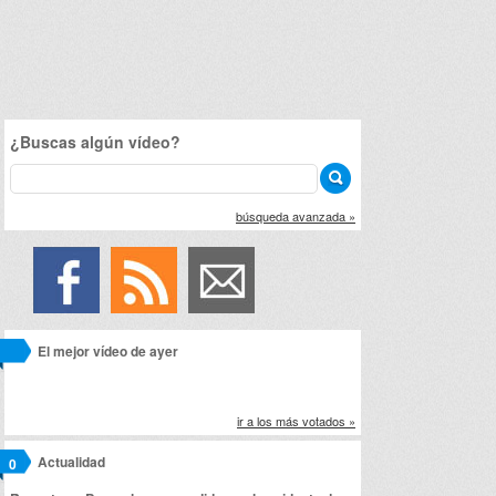
¿Buscas algún vídeo?
búsqueda avanzada »
El mejor vídeo de ayer
ir a los más votados »
Actualidad
0