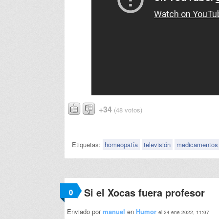
+34
(48 votos)
Etiquetas:
homeopatía
televisión
medicamentos
Si el Xocas fuera profesor
0
Enviado por
manuel
en
Humor
el 24 ene 2022, 11:07