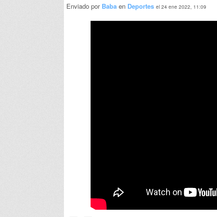
Enviado por
Baba
en
Deportes
el 24 ene 2022, 11:09