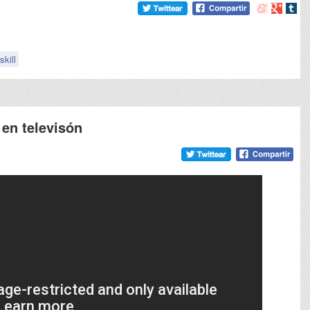
Compartir
Compart
Comp
en
en
en
meneame
Google
tumb
kill
en televisón