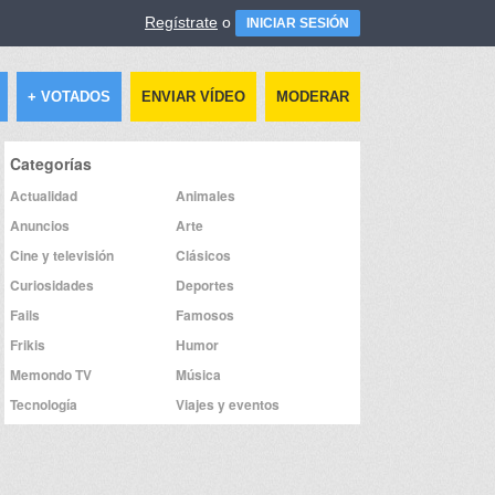
Regístrate
o
INICIAR SESIÓN
+ VOTADOS
ENVIAR VÍDEO
MODERAR
Categorías
Actualidad
Animales
Anuncios
Arte
Cine y televisión
Clásicos
Curiosidades
Deportes
Fails
Famosos
Frikis
Humor
Memondo TV
Música
Tecnología
Viajes y eventos