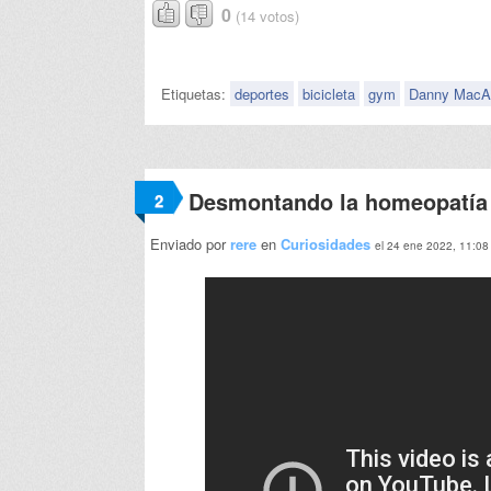
0
(14 votos)
Etiquetas:
deportes
bicicleta
gym
Danny MacAs
Desmontando la homeopatía 
2
Enviado por
rere
en
Curiosidades
el 24 ene 2022, 11:08