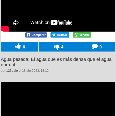
6
4
0
Agua pesada: El agua que es más densa que el agua
normal
por
123dale
el 18 abr 2023, 13:12