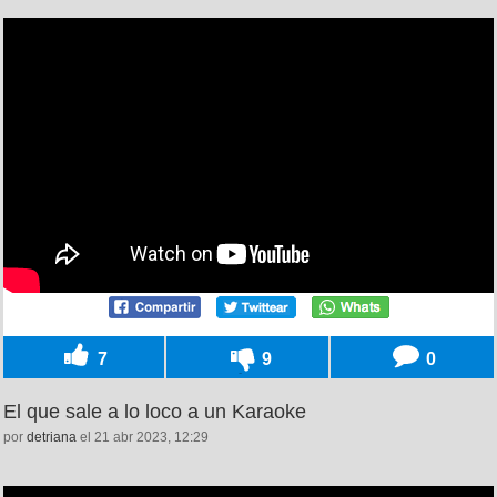
7
9
0
El que sale a lo loco a un Karaoke
por
detriana
el 21 abr 2023, 12:29