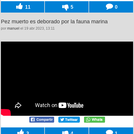
11
5
0
Pez muerto es deborado por la fauna marina
por
manuel
el 19 abr 2023, 13:11
3
4
1