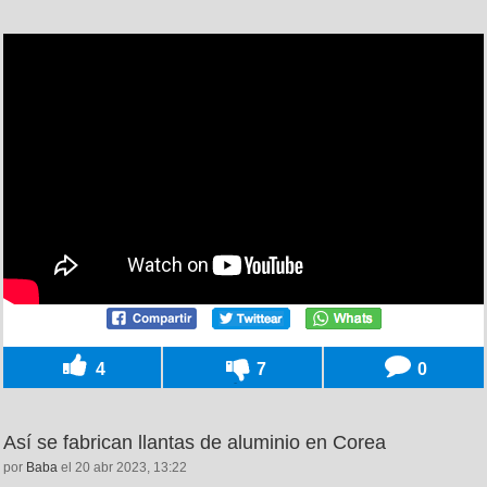
4
7
0
Así se fabrican llantas de aluminio en Corea
por
Baba
el 20 abr 2023, 13:22