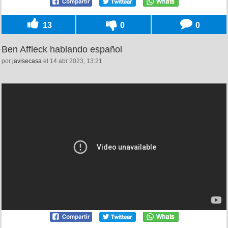
13
0
0
Ben Affleck hablando español
por
javisecasa
el 14 abr 2023, 13:21