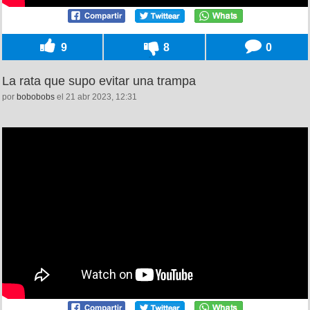
9
8
0
La rata que supo evitar una trampa
por
bobobobs
el 21 abr 2023, 12:31