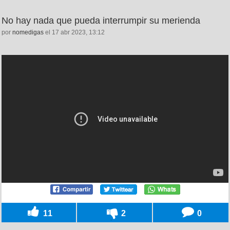
No hay nada que pueda interrumpir su merienda
por
nomedigas
el 17 abr 2023, 13:12
11
2
0