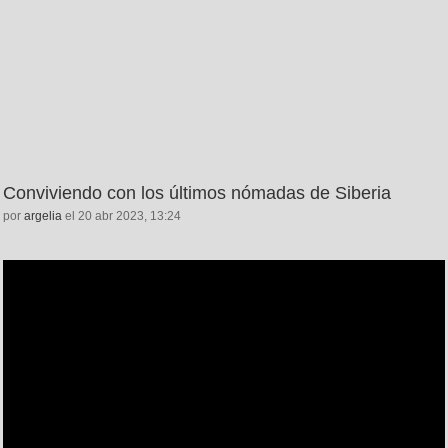
Conviviendo con los últimos nómadas de Siberia
por
argelia
el 20 abr 2023, 13:24