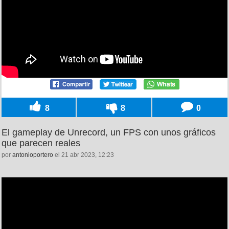
8
8
0
El gameplay de Unrecord, un FPS con unos gráficos
que parecen reales
por
antonioportero
el 21 abr 2023, 12:23