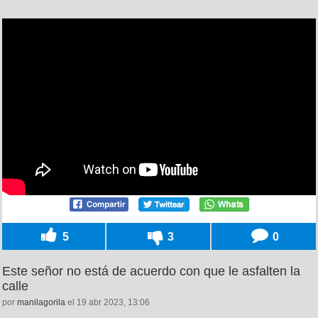
5
3
0
Este señor no está de acuerdo con que le asfalten la
calle
por
manilagorila
el 19 abr 2023, 13:06