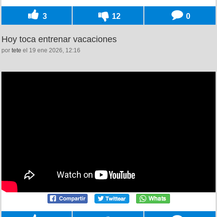
3
12
0
Hoy toca entrenar vacaciones
por
tete
el 19 ene 2026, 12:16