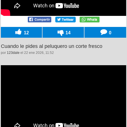
12
14
0
Cuando le pides al peluquero un corte fresco
por
123dale
el 22 ene 2026, 11:52