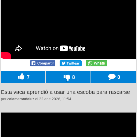
7
8
0
Esta vaca aprendió a usar una escoba para rascarse
por
calamarandaluz
el 22 ene 2026, 11:54