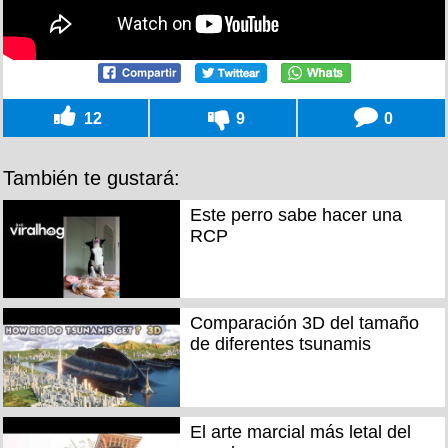
12
9
0
También te gustará:
Este perro sabe hacer una
RCP
Comparación 3D del tamaño
de diferentes tsunamis
El arte marcial más letal del