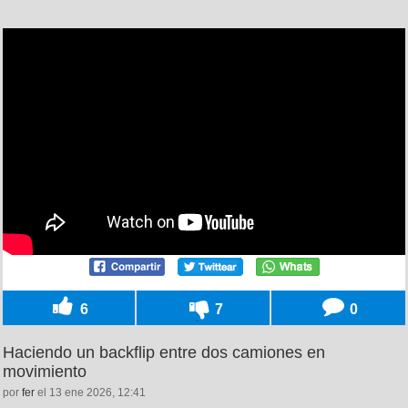
6
7
0
Haciendo un backflip entre dos camiones en
movimiento
por
fer
el 13 ene 2026, 12:41