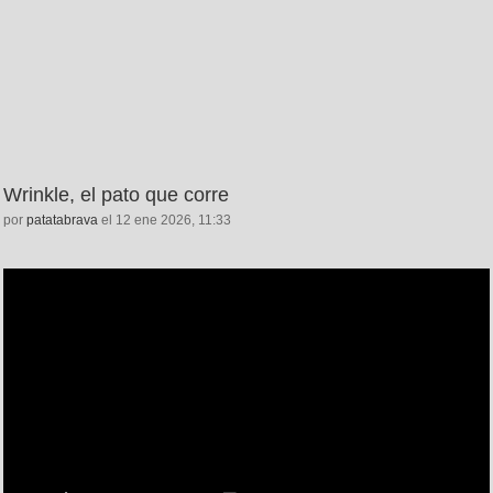
Wrinkle, el pato que corre
por
patatabrava
el 12 ene 2026, 11:33