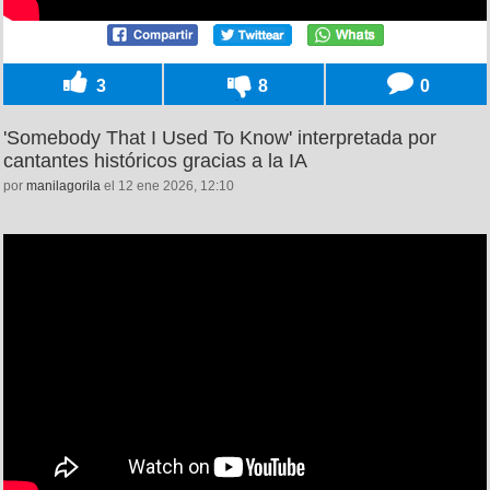
3
8
0
'Somebody That I Used To Know' interpretada por
cantantes históricos gracias a la IA
por
manilagorila
el 12 ene 2026, 12:10