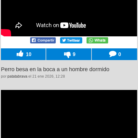
10
9
0
Perro besa en la boca a un hombre dormido
por
patatabrava
el 21 ene 2026, 12:28