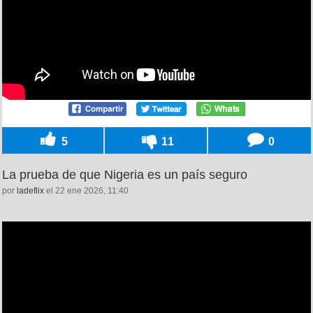
5
11
0
La prueba de que Nigeria es un país seguro
por
ladeflix
el 22 ene 2026, 11:40