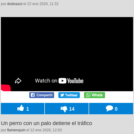
por
dodoazul
el 22 ene 2026, 11:32
1
14
0
Un perro con un palo detiene el tráfico
por
flamenquin
el 12 ene 2026, 12:03