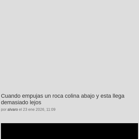
Cuando empujas un roca colina abajo y esta llega
demasiado lejos
por
alvaro
el 23 ene 2026, 11:09