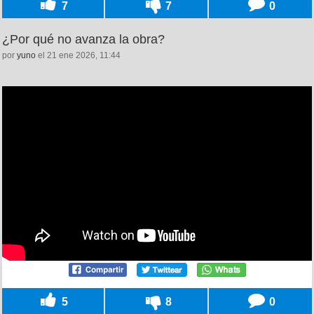
7
7
0
¿Por qué no avanza la obra?
por
yuno
el 21 ene 2026, 11:44
5
8
0