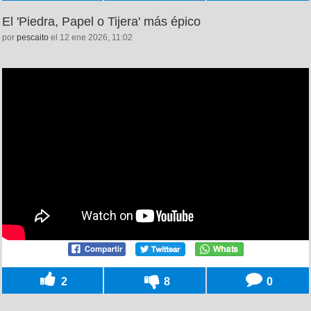
El 'Piedra, Papel o Tijera' más épico
por
pescaito
el 12 ene 2026, 11:02
2
8
0