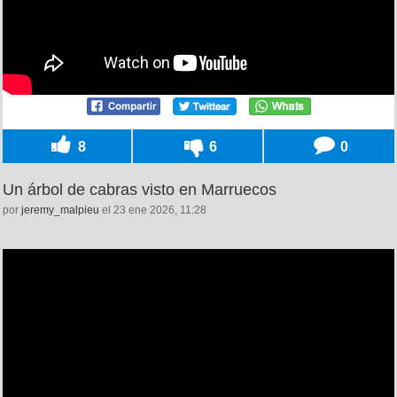
8
6
0
Un árbol de cabras visto en Marruecos
por
jeremy_malpieu
el 23 ene 2026, 11:28