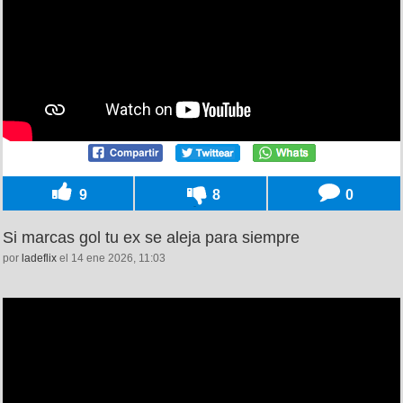
9
8
0
Si marcas gol tu ex se aleja para siempre
por
ladeflix
el 14 ene 2026, 11:03