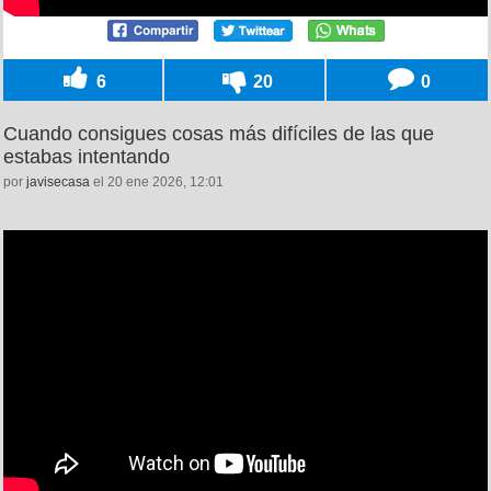
6
20
0
Cuando consigues cosas más difíciles de las que
estabas intentando
por
javisecasa
el 20 ene 2026, 12:01