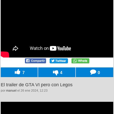
7
4
0
El trailer de GTA VI pero con Legos
por
manuel
el 26 ene 2024, 12:23