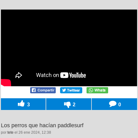
3
2
0
Los perros que hacían paddlesurf
por
tete
el 26 ene 2024, 12:38