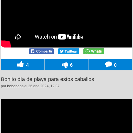
4
6
0
Bonito día de playa para estos caballos
por
bobobobs
el 26 ene 2024, 12:37