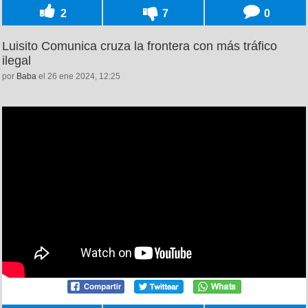
2
7
0
Luisito Comunica cruza la frontera con más tráfico
ilegal
por
Baba
el 26 ene 2024, 12:25