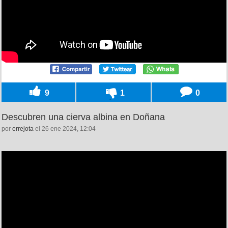
9
1
0
Descubren una cierva albina en Doñana
por
errejota
el 26 ene 2024, 12:04