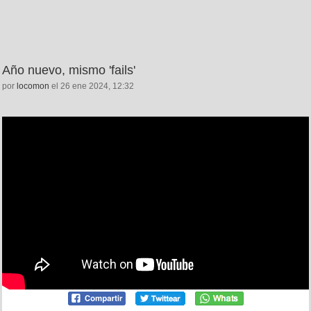
Año nuevo, mismo 'fails'
por
locomon
el 26 ene 2024, 12:32