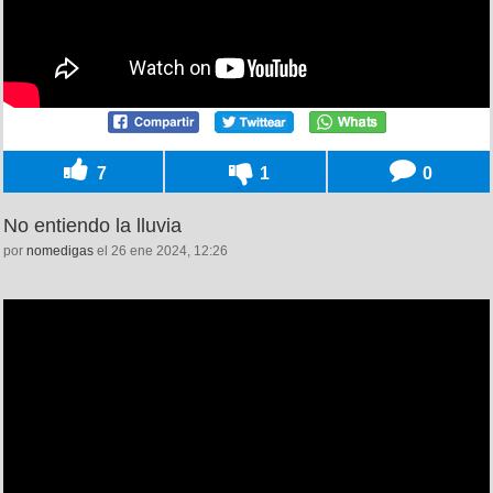
7
1
0
No entiendo la lluvia
por
nomedigas
el 26 ene 2024, 12:26