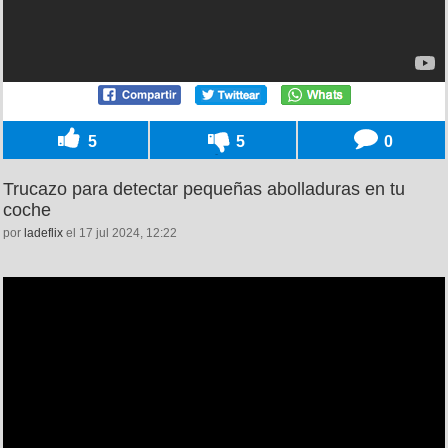
5
5
0
Trucazo para detectar pequeñas abolladuras en tu
coche
por
ladeflix
el 17 jul 2024, 12:22