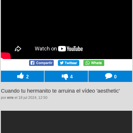
2
4
0
Cuando tu hermanito te arruina el vídeo 'aesthetic'
por
erre
el 18 jul 2024, 12:50