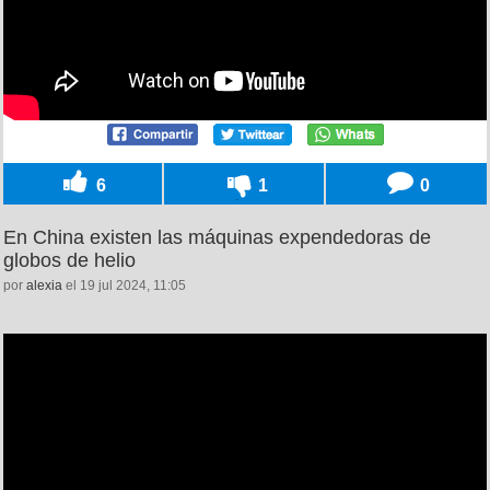
6
1
0
En China existen las máquinas expendedoras de
globos de helio
por
alexia
el 19 jul 2024, 11:05