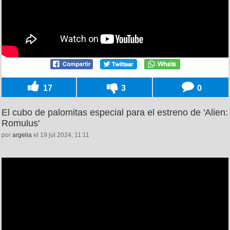
17
3
0
El cubo de palomitas especial para el estreno de 'Alien:
Romulus'
por
argelia
el 19 jul 2024, 11:11