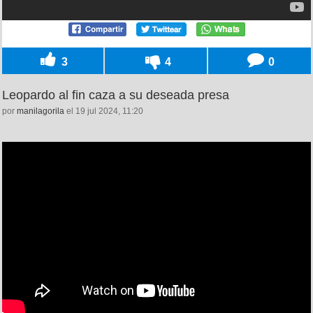
3
4
0
Leopardo al fin caza a su deseada presa
por
manilagorila
el 19 jul 2024, 11:20