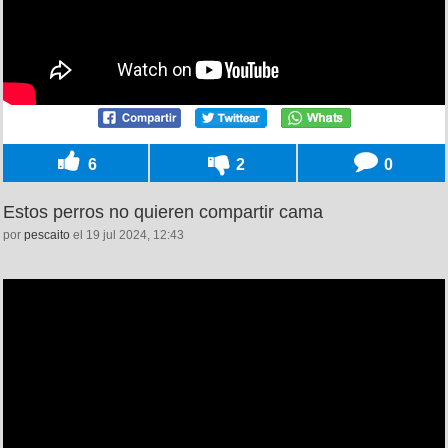
6
2
0
Estos perros no quieren compartir cama
por
pescaito
el 19 jul 2024, 12:43