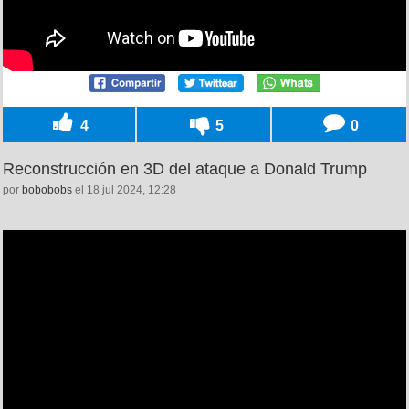
4
5
0
Reconstrucción en 3D del ataque a Donald Trump
por
bobobobs
el 18 jul 2024, 12:28