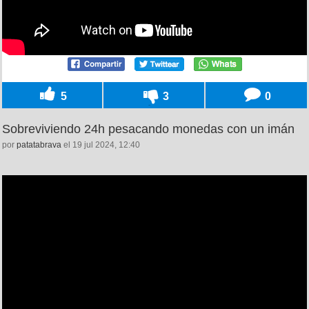
5
3
0
Sobreviviendo 24h pesacando monedas con un imán
por
patatabrava
el 19 jul 2024, 12:40