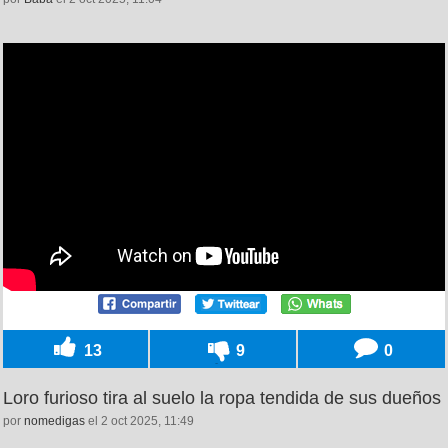
13
9
0
Loro furioso tira al suelo la ropa tendida de sus dueños
por
nomedigas
el 2 oct 2025, 11:49