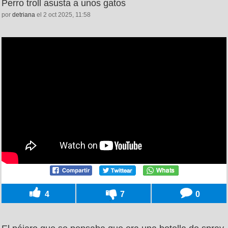
Perro troll asusta a unos gatos
por
detriana
el 2 oct 2025, 11:58
4
7
0