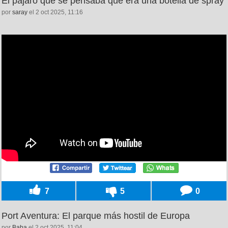
El pájaro que se pensaba que era una botella de spray
por
saray
el 2 oct 2025, 11:16
7
5
0
Port Aventura: El parque más hostil de Europa
por
Baba
el 2 oct 2025, 11:04