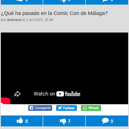
¿Qué ha pasado en la Comic Con de Málaga?
por
dodoazul
el 1 oct 2025, 10:38
8
7
0