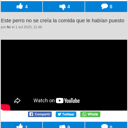
4
4
0
Este perro no se creía la comida que le habían puesto
por
fer
el 1 oct 2025, 11:46
1
9
0