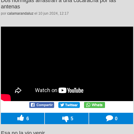
Dos hormigas arrastran a una cucaracha por las
antenas
por
calamarandaluz
el 10 jun 2024, 12:17
6
5
0
Esa no la vio venir