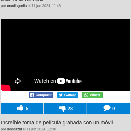
por
manilagorila
el 11 jun 2024, 11:48
5
23
0
Increíble toma de película grabada con un móvil
por
dodoazul
el 11 jun 2024, 12:30