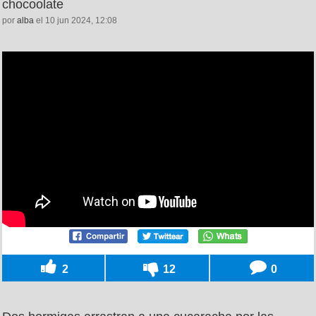
chocoolate
por
alba
el 10 jun 2024, 12:08
2
12
0