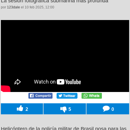
La sesión fotográfica submarina más profunda
por
123dale
el 10 feb 2025, 12:00
2
5
0
Helicóptero de la policía militar de Brasil posa para las