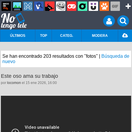
ÚLTIMOS
TOP
CATEG.
MODERA
Se han encontrado 203 resultados con "fotos" |
Búsqueda de
nuevo
Este oso ama su trabajo
por
locomon
el 15 ene 2026, 16:00