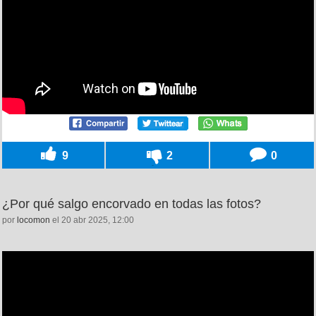
9
2
0
¿Por qué salgo encorvado en todas las fotos?
por
locomon
el 20 abr 2025, 12:00