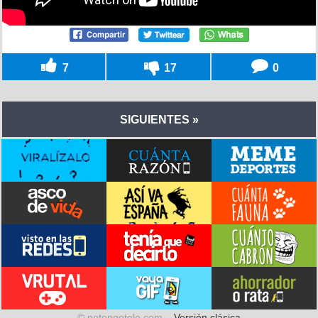
7
17
0
SIGUIENTES »
© notengotele.com –
Versión clásica