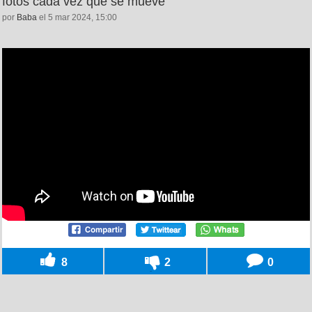
fotos cada vez que se mueve
por
Baba
el 5 mar 2024, 15:00
8
2
0