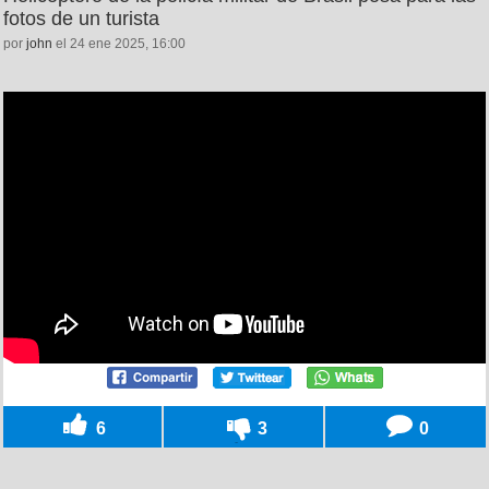
fotos de un turista
por
john
el 24 ene 2025, 16:00
6
3
0