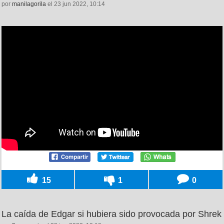
por
manilagorila
el 23 jun 2022, 10:14
15
1
0
La caída de Edgar si hubiera sido provocada por Shrek