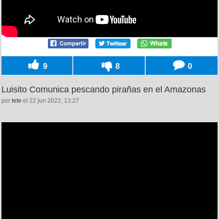
9
8
0
Luisito Comunica pescando pirañas en el Amazonas
por
tete
el 22 jun 2022, 13:27