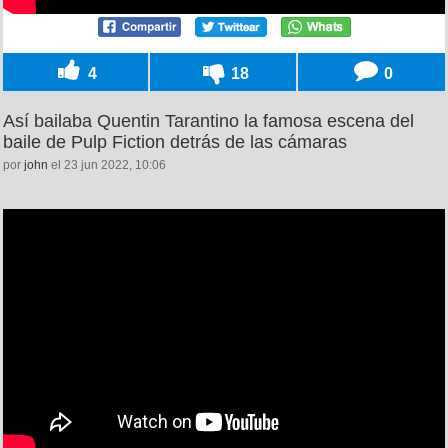
4
18
0
Así bailaba Quentin Tarantino la famosa escena del
baile de Pulp Fiction detrás de las cámaras
por
john
el 23 jun 2022, 10:06