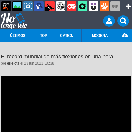
ÚLTIMOS
TOP
CATEG.
MODERA
El record mundial de más flexiones en una hora
por
errejota
el 23 jun 2022, 10:38