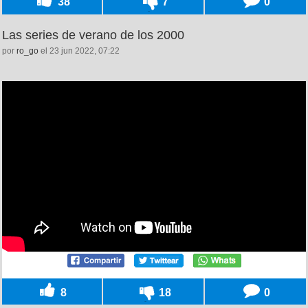
38
7
0
Las series de verano de los 2000
por
ro_go
el 23 jun 2022, 07:22
8
18
0