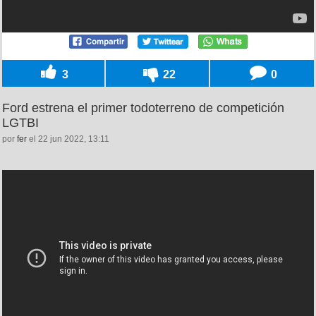
3
22
0
Ford estrena el primer todoterreno de competición
LGTBI
por
fer
el 22 jun 2022, 13:11