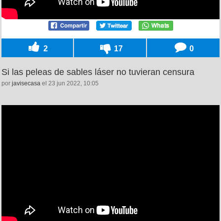
2
17
0
Si las peleas de sables láser no tuvieran censura
por
javisecasa
el 23 jun 2022, 10:05