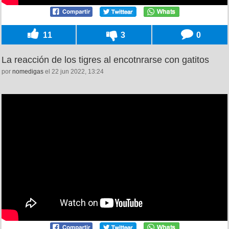
11
3
0
La reacción de los tigres al encotnrarse con gatitos
por
nomedigas
el 22 jun 2022, 13:24