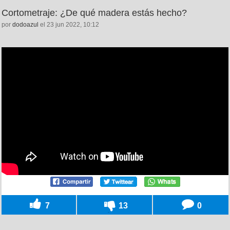
Cortometraje: ¿De qué madera estás hecho?
por
dodoazul
el 23 jun 2022, 10:12
7
13
0