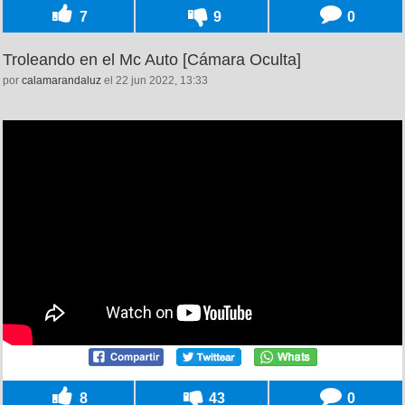
7
9
0
Troleando en el Mc Auto [Cámara Oculta]
por
calamarandaluz
el 22 jun 2022, 13:33
8
43
0