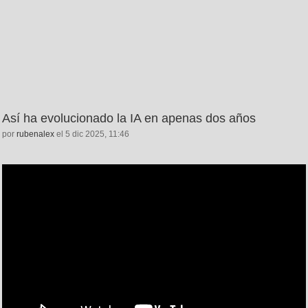
Así ha evolucionado la IA en apenas dos años
por
rubenalex
el 5 dic 2025, 11:46