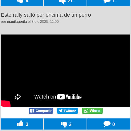
4
21
1
Este rally saltó por encima de un perro
por
manilagorila
el 3 dic 2025, 11:00
3
3
0