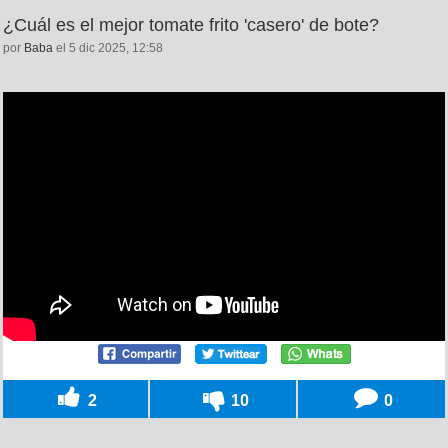
¿Cuál es el mejor tomate frito 'casero' de bote?
por
Baba
el 5 dic 2025, 12:58
2
10
0