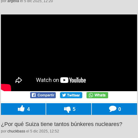
por
argelia
el 5 dic 2025, 12:20
4
5
0
¿Por qué Suiza tiene tantos búnkeres nucleares?
por
chuckbass
el 5 dic 2025, 12:52