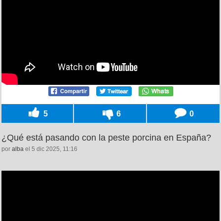
5
6
0
¿Qué está pasando con la peste porcina en España?
por
alba
el 5 dic 2025, 11:16