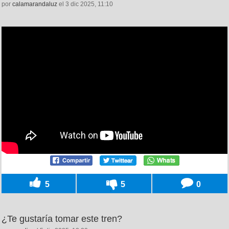
por
calamarandaluz
el 3 dic 2025, 11:10
5
5
0
¿Te gustaría tomar este tren?