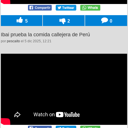
5
2
0
Ibai prueba la comida callejera de Perú
por
pescaito
el 5 dic 2025, 12:21