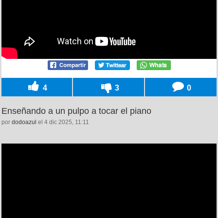
4
3
0
Enseñando a un pulpo a tocar el piano
por
dodoazul
el 4 dic 2025, 11:11