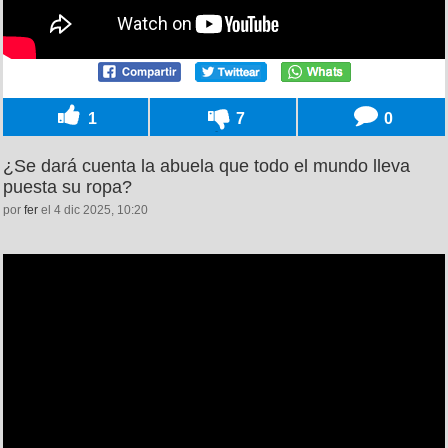
1
7
0
¿Se dará cuenta la abuela que todo el mundo lleva
puesta su ropa?
por
fer
el 4 dic 2025, 10:20