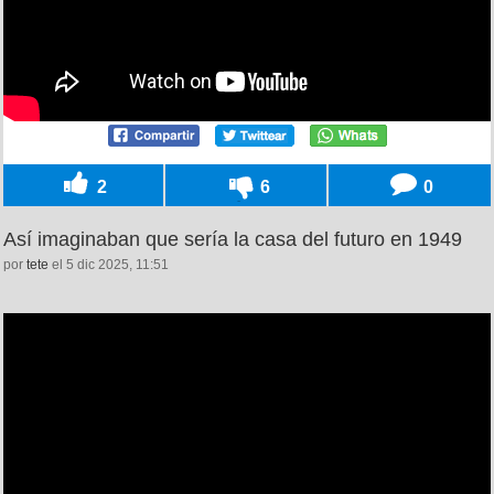
2
6
0
Así imaginaban que sería la casa del futuro en 1949
por
tete
el 5 dic 2025, 11:51