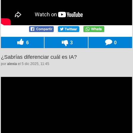
6
3
0
¿Sabrías diferenciar cuál es IA?
por
alexia
el 5 dic 2025, 11:45