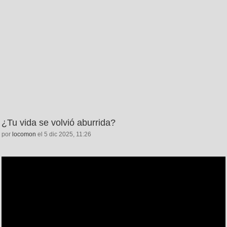
¿Tu vida se volvió aburrida?
por
locomon
el 5 dic 2025, 11:26