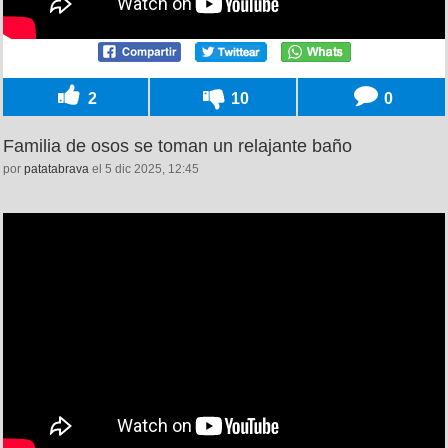
2
10
0
Familia de osos se toman un relajante baño
por
patatabrava
el 5 dic 2025, 12:45