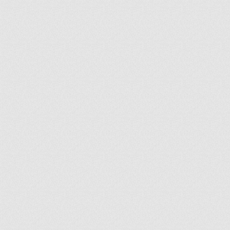
ir
artir
+
lr