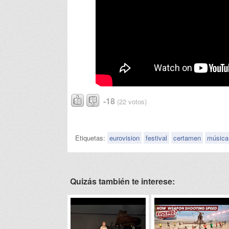
-18
(22 votos)
Etiquetas:
eurovision
festival
certamen
música
Quizás también te interese: