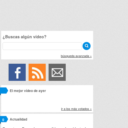
¿Buscas algún vídeo?
búsqueda avanzada »
El mejor vídeo de ayer
ir a los más votados »
Actualidad
0