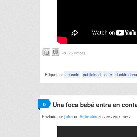
-5
(25 votos)
Etiquetas:
anuncio
publicidad
café
dunkin donu
Una foca bebé entra en conta
0
Enviado por
john
en
Animales
el 27 may 2021, 10:17