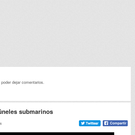
 poder dejar comentarios.
túneles submarinos
16