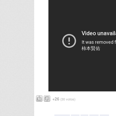
+26
(30 votos)