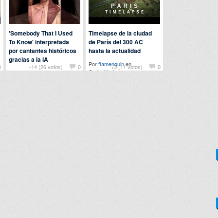
'Somebody That I Used
Timelapse de la ciudad
To Know' interpretada
de París del 300 AC
por cantantes históricos
hasta la actualidad
gracias a la IA
Por
flamenquin
en
0
-14 (26 votos)
0
+3 (11 votos)
0
Curiosidades
Por
manilagorila
en
Música