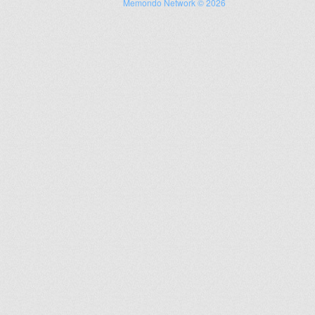
Memondo Network © 2026
ir
artir
+
lr