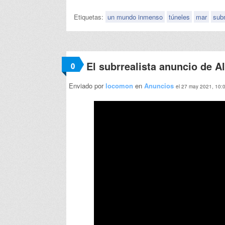
Etiquetas:
un mundo inmenso
túneles
mar
sub
El subrrealista anuncio de A
0
Enviado por
locomon
en
Anuncios
el 27 may 2021, 10: