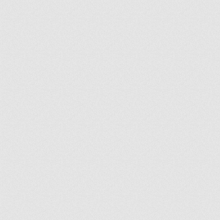
ir
artir
+
lr