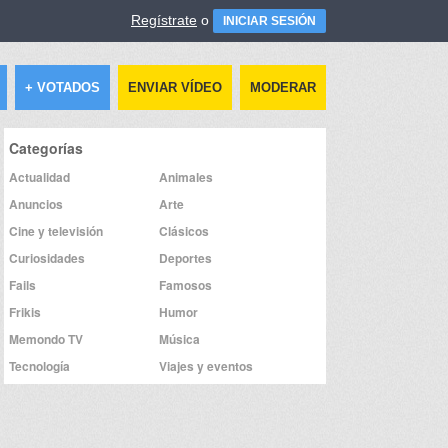
Regístrate
o
INICIAR SESIÓN
+ VOTADOS
ENVIAR VÍDEO
MODERAR
Categorías
Actualidad
Animales
Anuncios
Arte
Cine y televisión
Clásicos
Curiosidades
Deportes
Fails
Famosos
Frikis
Humor
Memondo TV
Música
Tecnología
Viajes y eventos