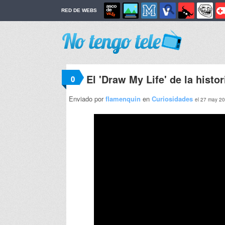
RED DE WEBS
El 'Draw My Life' de la histo
0
Enviado por
flamenquin
en
Curiosidades
el 27 may 20