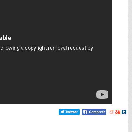
Compartir
Compart
Comp
en
en
en
meneame
Google
tumb