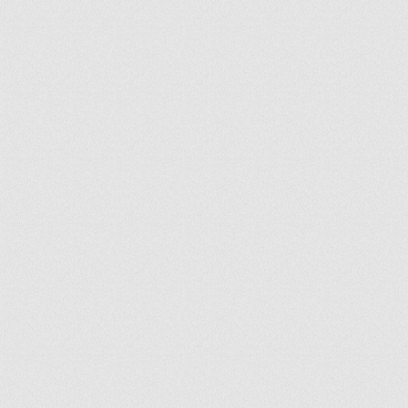
ir
artir
+
lr