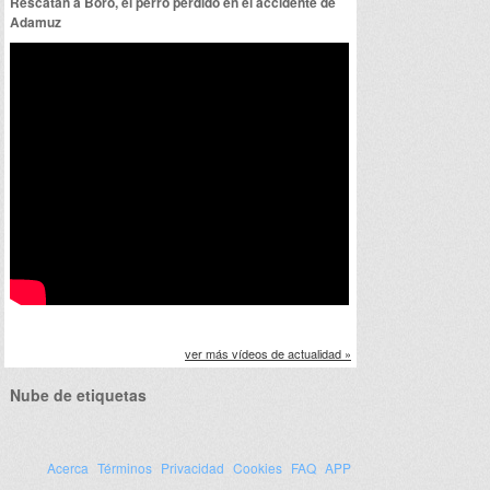
Rescatan a Boro, el perro perdido en el accidente de
Adamuz
ver más vídeos de actualidad »
Nube de etiquetas
Acerca
Términos
Privacidad
Cookies
FAQ
APP