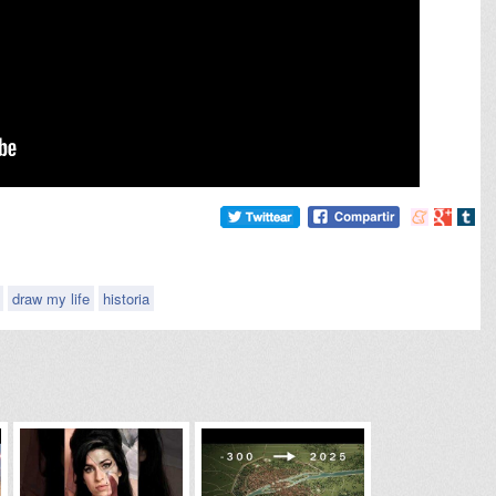
Compartir
Compart
Comp
en
en
en
meneame
Google
tumb
draw my life
historia