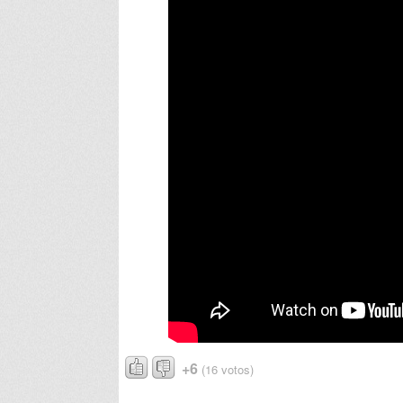
+6
(16 votos)