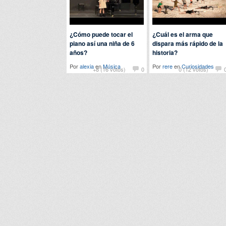
¿Cómo puede tocar el
¿Cuál es el arma que
piano así una niña de 6
dispara más rápido de la
años?
historia?
Por
alexia
en
Música
Por
rere
en
Curiosidades
+8 (16 votos)
0
0 (12 votos)