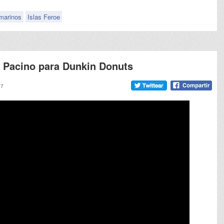
marinos
Islas Feroe
l Pacino para Dunkin Donuts
07