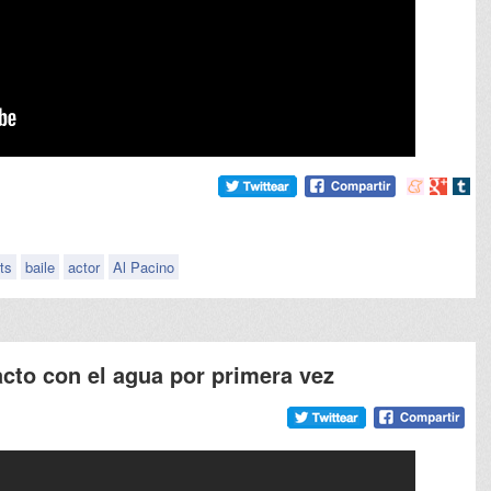
Compartir
Compart
Comp
en
en
en
meneame
Google
tumb
ts
baile
actor
Al Pacino
cto con el agua por primera vez