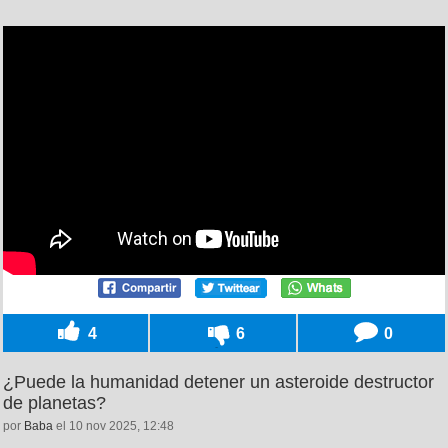
4
6
0
¿Puede la humanidad detener un asteroide destructor
de planetas?
por
Baba
el 10 nov 2025, 12:48