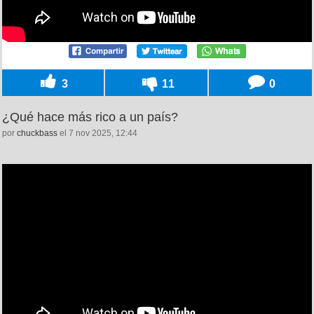
3
11
0
¿Qué hace más rico a un país?
por
chuckbass
el 7 nov 2025, 12:44