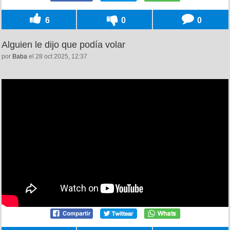
6
0
0
Alguien le dijo que podía volar
por
Baba
el 28 oct 2025, 12:37