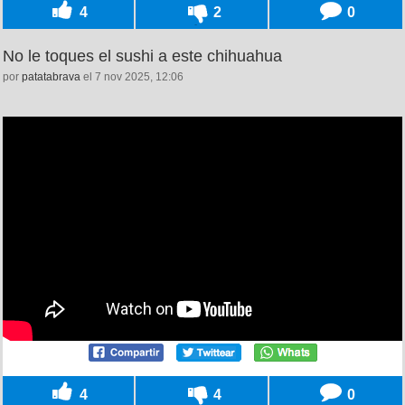
4
2
0
No le toques el sushi a este chihuahua
por
patatabrava
el 7 nov 2025, 12:06
4
4
0