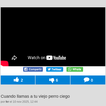
2
6
0
Cuando llamas a tu viejo perro ciego
por
fer
el 10 nov 2025, 12:44