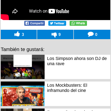
3
9
0
También te gustará:
Los Simpson ahora son DJ de
una rave
Los Mockbusters: El
inframundo del cine