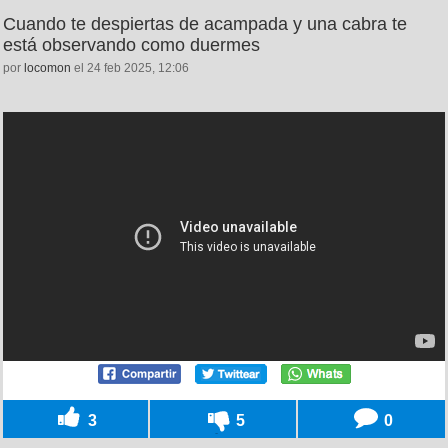
Cuando te despiertas de acampada y una cabra te
está observando como duermes
por
locomon
el 24 feb 2025, 12:06
3
5
0