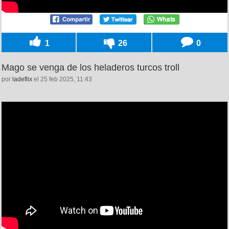
1
26
0
Mago se venga de los heladeros turcos troll
por
ladeflix
el 25 feb 2025, 11:43