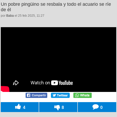
Un pobre pingüino se resbala y todo el acuario se ríe
de él
por
Baba
el 25 feb 2025, 11:27
4
8
0