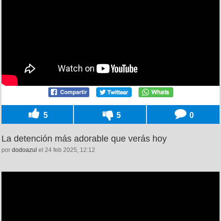
5
5
0
La detención más adorable que verás hoy
por
dodoazul
el 24 feb 2025, 12:12