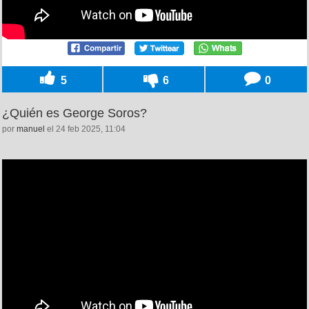
5
6
0
¿Quién es George Soros?
por
manuel
el 24 feb 2025, 11:04