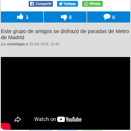
3
8
0
Este grupo de amigos se disfrazó de paradas de Metro
de Madrid
por
nomedigas
el 25 feb 2025, 10:45