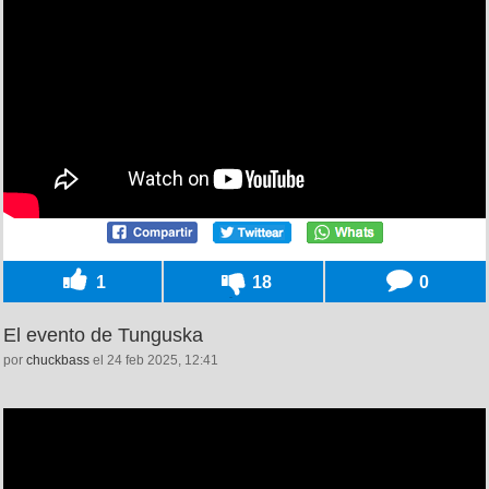
1
18
0
El evento de Tunguska
por
chuckbass
el 24 feb 2025, 12:41