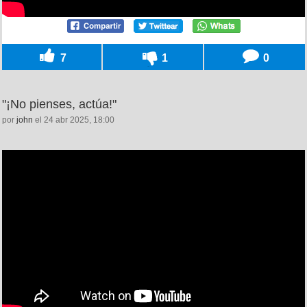
7
1
0
"¡No pienses, actúa!"
por
john
el 24 abr 2025, 18:00