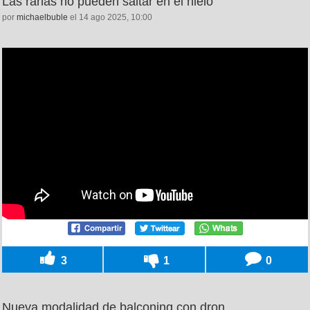
Las ranas no pueden saltar en el hielo
por
michaelbuble
el 14 ago 2025, 10:00
3
1
0
Nueva modalidad de balconing con dron