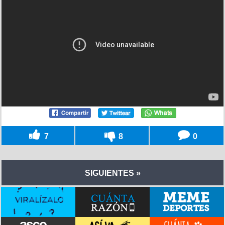
7
8
0
SIGUIENTES »