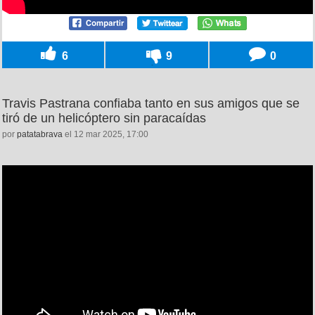
6
9
0
Travis Pastrana confiaba tanto en sus amigos que se
tiró de un helicóptero sin paracaídas
por
patatabrava
el 12 mar 2025, 17:00