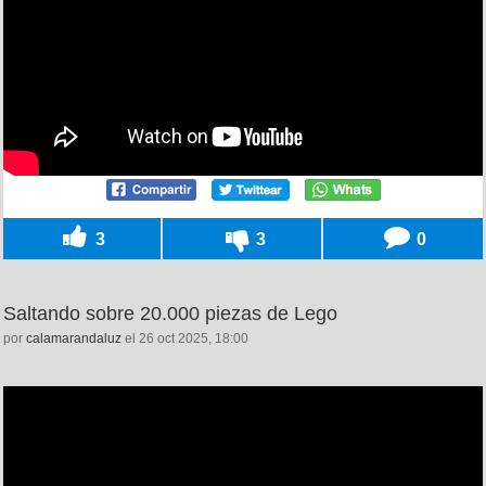
3
3
0
Saltando sobre 20.000 piezas de Lego
por
calamarandaluz
el 26 oct 2025, 18:00