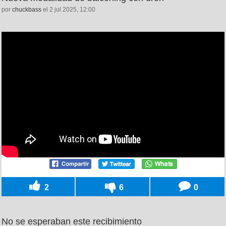
por
chuckbass
el 2 jul 2025, 12:00
2
6
0
No se esperaban este recibimiento