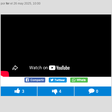
por
fer
el 26 may 2025, 10:00
3
4
0