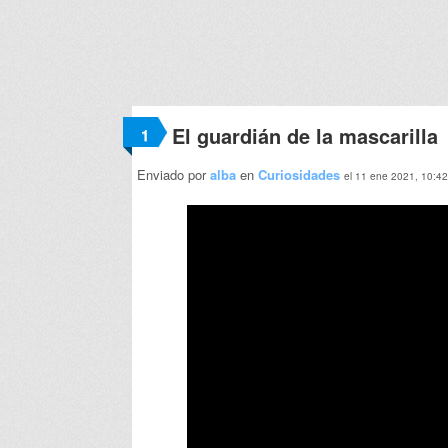
El guardián de la mascarilla
1
Enviado por
alba
en
Curiosidades
el 11 ene 2021, 10:42