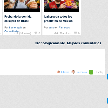
Probando la comida
Ibai prueba todos los
callejera de Brasil
productos de México
Por
flamenquin
en
Por
yuno
en
Famosos
Curiosidades
0
-12 (18 votos)
0
-24 (26 votos)
0
Cronológicamente
Mejores comentarios
A favor
En contra
(1 voto)
1