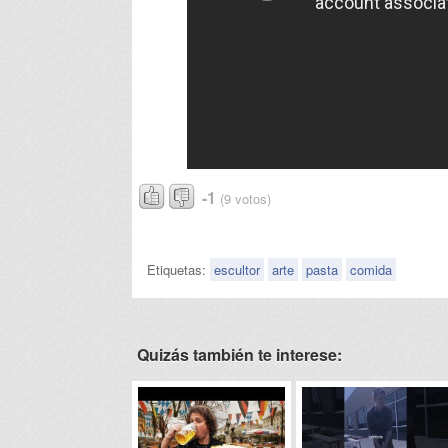
-1
(9 votos)
Etiquetas:
escultor
arte
pasta
comida
Quizás también te interese: