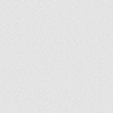
ir
artir
+
lr