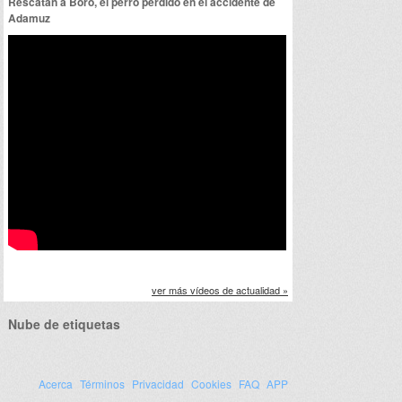
Rescatan a Boro, el perro perdido en el accidente de
Adamuz
ver más vídeos de actualidad »
Nube de etiquetas
Acerca
Términos
Privacidad
Cookies
FAQ
APP