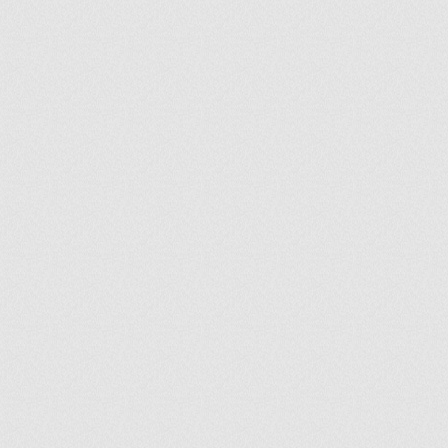
ir
artir
+
lr