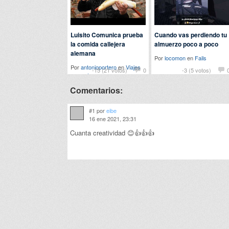
Luisito Comunica prueba
Cuando vas perdiendo tu
la comida callejera
almuerzo poco a poco
alemana
Por
locomon
en
Fails
Por
antonioportero
en
Viajes
-15 (21 votos)
0
-3 (5 votos)
y eventos
Comentarios:
#1 por
eibe
16 ene 2021, 23:31
Cuanta creatividad 😊👍👍👍