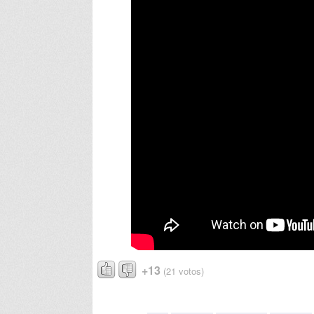
+13
(21 votos)