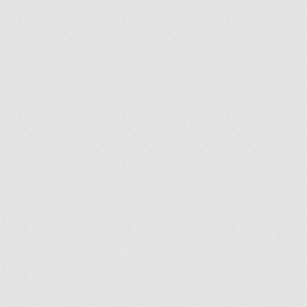
ir
artir
+
lr