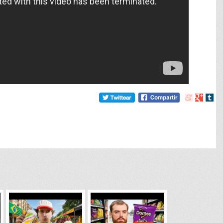
Compartir
Compart
Comp
en
en
en
meneame
Google
tumb