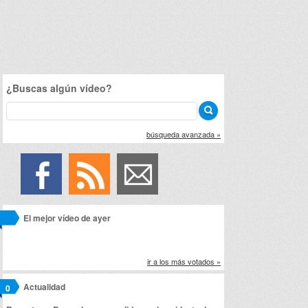
¿Buscas algún vídeo?
búsqueda avanzada »
El mejor vídeo de ayer
ir a los más votados »
Actualidad
0