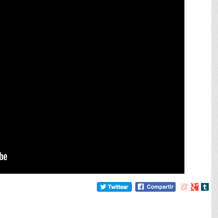
Compartir
Compart
Comp
en
en
en
meneame
Google
tumb