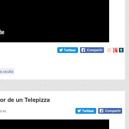
Compartir
Compart
Comp
en
en
en
meneame
Google
tumb
a oculta
ior de un Telepizza
10:40