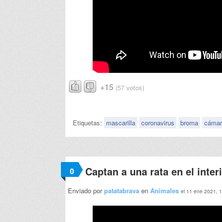
+15
(57 votos)
Etiquetas:
mascarilla
coronavirus
broma
cámar
Captan a una rata en el inter
0
Enviado por
patatabrava
en
Animales
el 11 ene 2021, 