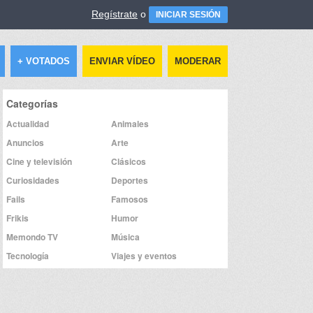
Regístrate
o
INICIAR SESIÓN
+ VOTADOS
ENVIAR VÍDEO
MODERAR
Categorías
Actualidad
Animales
Anuncios
Arte
Cine y televisión
Clásicos
Curiosidades
Deportes
Fails
Famosos
Frikis
Humor
Memondo TV
Música
Tecnología
Viajes y eventos