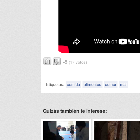
-5
(17 votos)
Etiquetas:
comida
alimentos
comer
mal
Quizás también te interese: