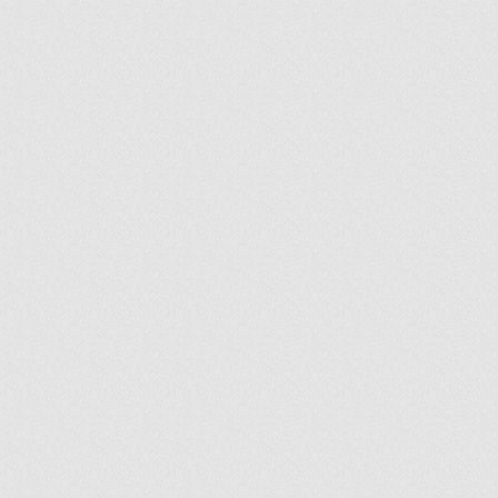
ir
artir
+
lr