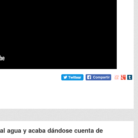
Compartir
Compart
Comp
en
en
en
meneame
Google
tumb
 al agua y acaba dándose cuenta de