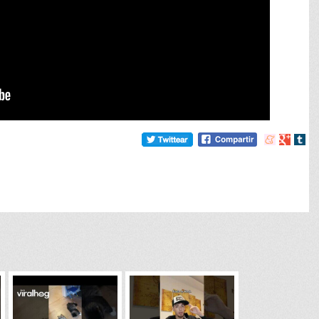
Compartir
Compart
Comp
en
en
en
meneame
Google
tumb