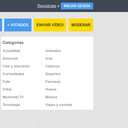
Regístrate
o
INICIAR SESIÓN
+ VOTADOS
ENVIAR VÍDEO
MODERAR
Categorías
Actualidad
Animales
Anuncios
Arte
Cine y televisión
Clásicos
Curiosidades
Deportes
Fails
Famosos
Frikis
Humor
Memondo TV
Música
Tecnología
Viajes y eventos