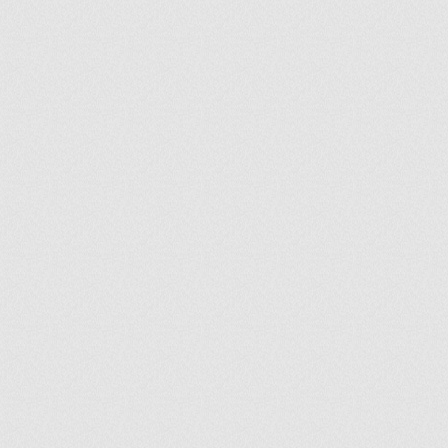
ir
artir
+
lr