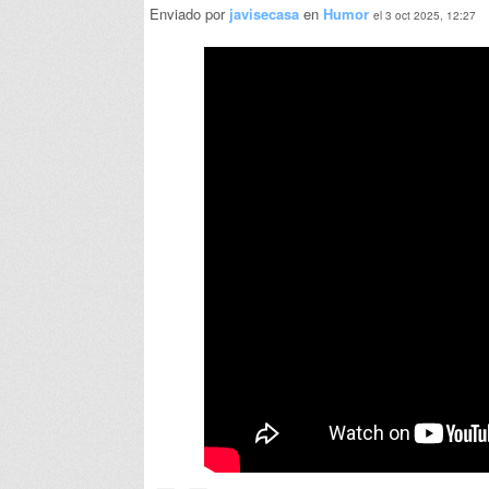
Enviado por
javisecasa
en
Humor
el 3 oct 2025, 12:27