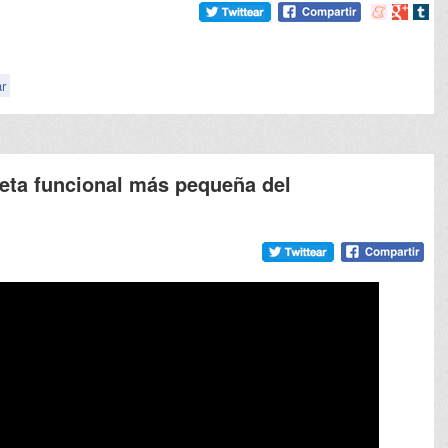
Compartir
Compart
Comp
en
en
en
meneame
Google
tumb
r
leta funcional más pequeña del