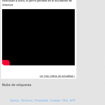
Rescatan a Boro, el perro perdido en el accidente de
Adamuz
ver más vídeos de actualidad »
Nube de etiquetas
Acerca
Términos
Privacidad
Cookies
FAQ
APP