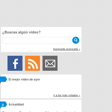
¿Buscas algún vídeo?
búsqueda avanzada »
El mejor vídeo de ayer
ir a los más votados »
Actualidad
0