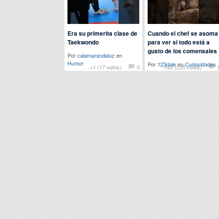
Era su primerita clase de
Cuando el chef se asoma
Taekwondo
para ver si todo está a
gusto de los comensales
Por
calamarandaluz
en
Humor
Por
123dale
en
Curiosidades
+1 (17 votos)
0
-183 (235 votos)