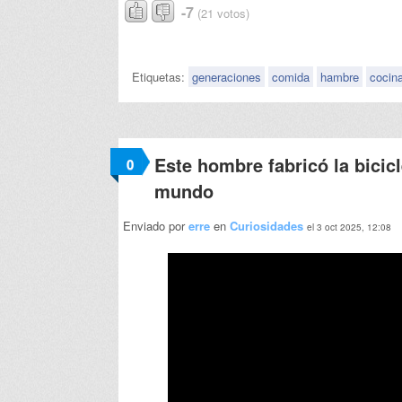
-7
(21 votos)
Etiquetas:
generaciones
comida
hambre
cocina
Este hombre fabricó la bicic
0
mundo
Enviado por
erre
en
Curiosidades
el 3 oct 2025, 12:08