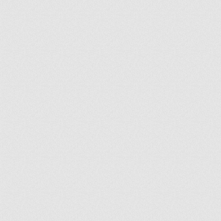
ir
artir
+
lr