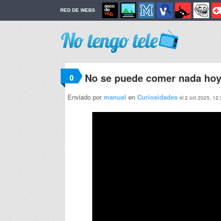
RED DE WEBS
No se puede comer nada hoy
0
Enviado por
manuel
en
Curiosidades
el 2 oct 2025, 12