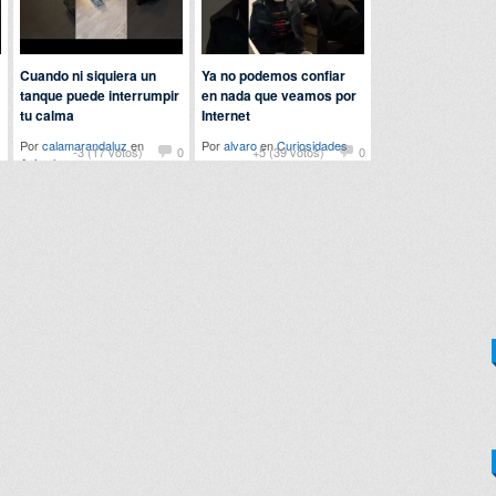
Cuando ni siquiera un
Ya no podemos confiar
tanque puede interrumpir
en nada que veamos por
tu calma
Internet
Por
calamarandaluz
en
Por
alvaro
en
Curiosidades
1
-3 (17 votos)
0
+5 (39 votos)
0
Animales