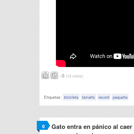
-5
(13 votos)
Etiquetas:
bicicleta
tamaño
record
pequeña
Gato entra en pánico al caer
0