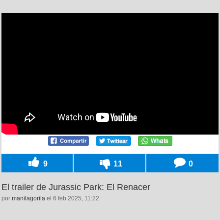
9
11
0
El trailer de Jurassic Park: El Renacer
por
manilagorila
el 6 feb 2025, 11:22