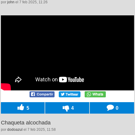
por
john
el 7 feb 2025, 11:26
5
4
0
Chaqueta alcochada
por
dodoazul
el 7 feb 2025, 11:58