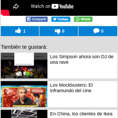
1
6
0
También te gustará:
Los Simpson ahora son DJ de
una rave
Los Mockbusters: El
inframundo del cine
En China, los clientes de Ikea