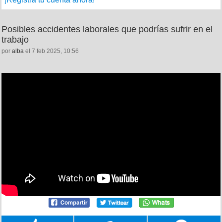
Posibles accidentes laborales que podrías sufrir en el
trabajo
por
alba
el 7 feb 2025, 10:56