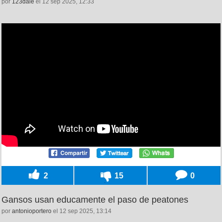
por
123dale
el 12 sep 2025, 12:33
2
15
0
Gansos usan educamente el paso de peatones
por
antonioportero
el 12 sep 2025, 13:14