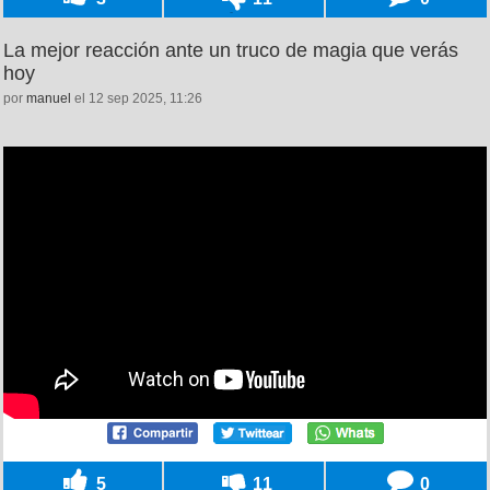
La mejor reacción ante un truco de magia que verás
hoy
por
manuel
el 12 sep 2025, 11:26
5
11
0