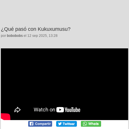
¿Qué pasó con Kukuxumusu?
por
bobobobs
el 12 sep 2025, 13:28