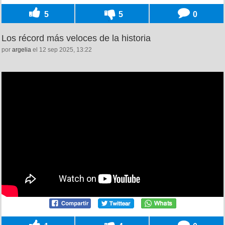
5
5
0
Los récord más veloces de la historia
por
argelia
el 12 sep 2025, 13:22