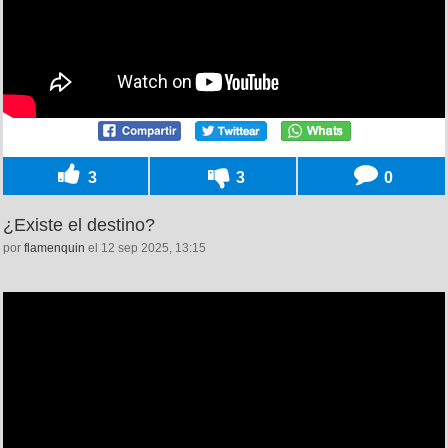
3
3
0
¿Existe el destino?
por
flamenquin
el 12 sep 2025, 13:15