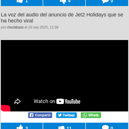
1
4
0
La voz del audio del anuncio de Jet2 Holidays que se
ha hecho viral
por
chuckbass
el 10 sep 2025, 12:38
3
11
0