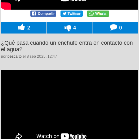
2
4
0
¿Qué pasa cuando un enchufe entra en contacto con
el agua?
por
pescaito
el 8 sep 2025, 12:47