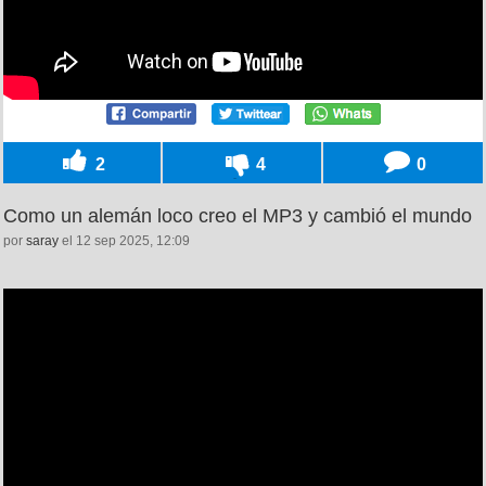
2
4
0
Como un alemán loco creo el MP3 y cambió el mundo
por
saray
el 12 sep 2025, 12:09