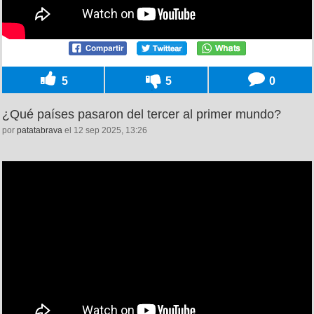
5
5
0
¿Qué países pasaron del tercer al primer mundo?
por
patatabrava
el 12 sep 2025, 13:26